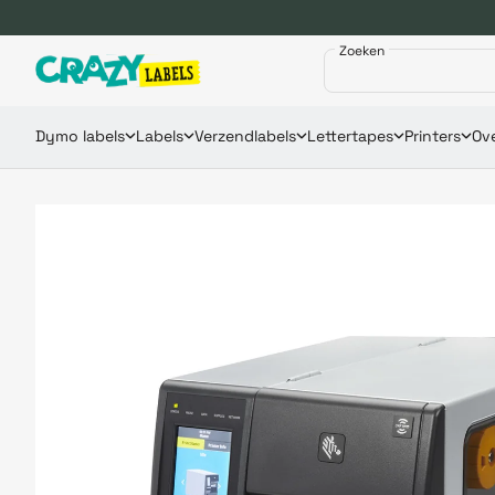
Zoeken
Dymo labels
Labels
Verzendlabels
Lettertapes
Printers
Ove