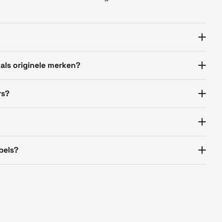
 als originele merken?
rs?
bels?