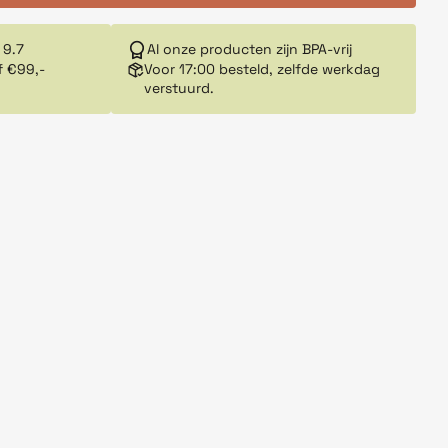
 9.7
Al onze producten zijn BPA-vrij
f €99,-
Voor 17:00 besteld, zelfde werkdag
verstuurd.