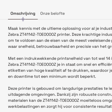
Omschrijving
Onze belofte
Maak kennis met de ultieme oplossing voor al je indust
Zebra ZT41142-T0E0000Z printer. Deze krachtige indust
om te voldoen aan de eisen van de meest veeleisend
waar snelheid, betrouwbaarheid en precisie van het gr
Met een indrukwekkende printsnelheid van tot wel 14 i
Zebra ZT41142-T0E0000Z je in staat om snel en efficiënt
etiketten van hoge kwaliteit af te drukken, waardoor 
en downtime tot een minimum wordt beperkt.
Deze printer is gebouwd om langdurige prestaties te le
uitdagende omgevingen. Dankzij zijn robuuste constr
materialen kan de ZT41142-T0E0000Z moeiteloos omg
werkbelastingen en zorgt hij voor consistente resultate