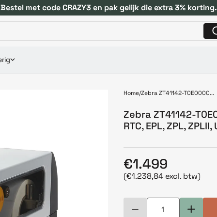
Bestel met code CRAZY3 en pak gelijk die extra 3% korting.
rig
Home
Zebra ZT41142-T0E0000...
Zebra ZT41142-T0E00
RTC, EPL, ZPL, ZPLII,
€1.499
(€1.238,84 excl. btw)