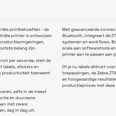
riële printbehoeften - de
Met geavanceerde connecti
riële printer is ontworpen
Bluetooth, integreert de 
e productieomgevingen,
systemen en workflows. Bo
ootste belang zijn.
scala aan softwaretools en 
printer aan te passen aan 
nch per seconde, stelt de
 labels, stickers en
Of je nu labels afdrukt voo
je productiviteit toeneemt
toepassingen, de Zebra ZT
en hoogwaardige resultaten
productieproces met deze k
veren, zelfs in de meest
uctie en duurzame
aan met zware
n, dag in dag uit.