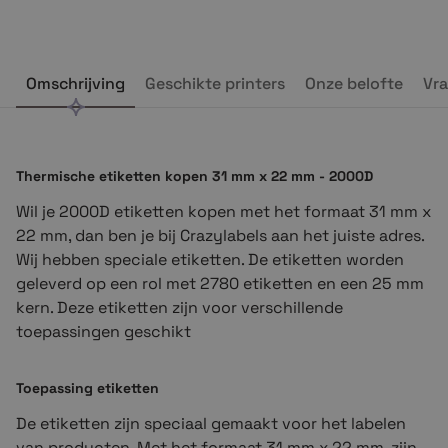
Omschrijving
Geschikte printers
Onze belofte
Vra
Thermische etiketten kopen 31 mm x 22 mm
- 2000D
Wil je 2000D etiketten kopen met het formaat 31 mm x
22 mm, dan ben je bij Crazylabels aan het juiste adres.
Wij hebben speciale etiketten. De etiketten worden
geleverd op een rol met 2780 etiketten en een 25 mm
kern. Deze etiketten zijn voor verschillende
toepassingen geschikt
Toepassing etiketten
De etiketten zijn speciaal gemaakt voor het labelen
van producten. Met het formaat 31 mm x 22 mm, zijn