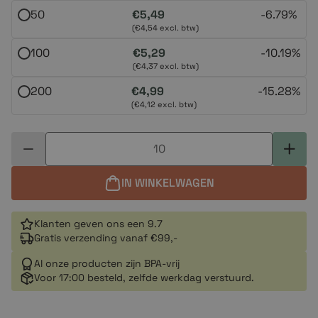
50
€5,49
-
6.79%
(€4,54 excl. btw)
100
€5,29
-
10.19%
(€4,37 excl. btw)
200
€4,99
-
15.28%
(€4,12 excl. btw)
IN WINKELWAGEN
Klanten geven ons een 9.7
Gratis verzending vanaf €99,-
Al onze producten zijn BPA-vrij
Voor 17:00 besteld, zelfde werkdag verstuurd.