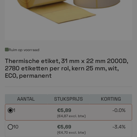
Ruim op voorraad
Thermische etiket, 31 mm x 22 mm 2000D,
2780 etiketten per rol, kern 25 mm, wit,
ECO, permanent
AANTAL
STUKSPRIJS
KORTING
1
€5,89
-
0.0%
(€4,87 excl. btw)
10
€5,69
-
3.4%
(€4,70 excl. btw)