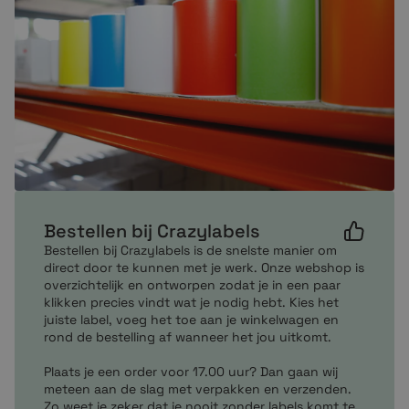
(T)LP 3842
A300
DA402
G-Serie
RZ400
RZ600
S4M
ZD220
ZT200
ZT220
ZT230
Bestellen bij Crazylabels
ZT510
Bestellen bij Crazylabels is de snelste manier om
ZT620
direct door te kunnen met je werk. Onze webshop is
overzichtelijk en ontworpen zodat je in een paar
GC420t
klikken precies vindt wat je nodig hebt. Kies het
GK420t
juiste label, voeg het toe aan je winkelwagen en
GX420t
rond de bestelling af wanneer het jou uitkomt.
GX430t
Plaats je een order voor 17.00 uur? Dan gaan wij
GX420d
meteen aan de slag met verpakken en verzenden.
GK420d
Zo weet je zeker dat je nooit zonder labels komt te