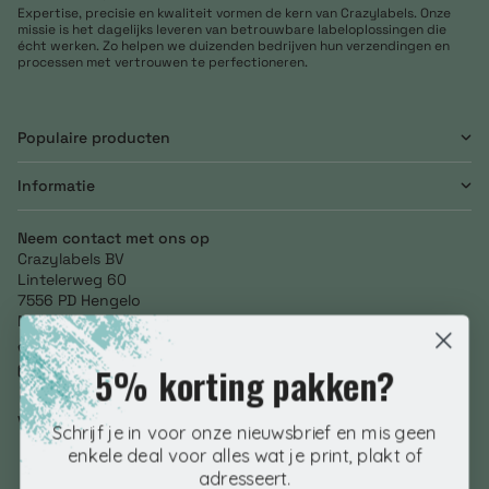
Expertise, precisie en kwaliteit vormen de kern van Crazylabels. Onze
missie is het dagelijks leveren van betrouwbare labeloplossingen die
écht werken. Zo helpen we duizenden bedrijven hun verzendingen en
processen met vertrouwen te perfectioneren.
Populaire producten
Informatie
Neem contact met ons op
Crazylabels BV
Lintelerweg 60
7556 PD Hengelo
Netherlands
+31 (0) 85 246 3634
5% korting pakken?
info@crazylabels.nl
NL860793278B01
Volg ons
Schrijf je in voor onze nieuwsbrief en mis geen
enkele deal voor alles wat je print, plakt of
adresseert.