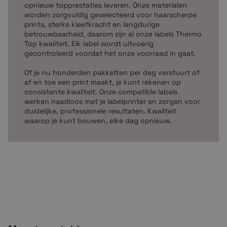
opnieuw topprestaties leveren. Onze materialen
Mocht je vragen hebben, dan zijn wij telefonisch, per
worden zorgvuldig geselecteerd voor haarscherpe
e-mail of via de chat bereikbaar. Waar wacht je op? Sla
prints, sterke kleefkracht en langdurige
in die rollen!
betrouwbaarheid, daarom zijn al onze labels Thermo
Top kwaliteit. Elk label wordt uitvoerig
gecontroleerd voordat het onze voorraad in gaat.
Of je nu honderden pakketten per dag verstuurt of
af en toe een print maakt, je kunt rekenen op
consistente kwaliteit. Onze compatible labels
werken naadloos met je labelprinter en zorgen voor
duidelijke, professionele resultaten. Kwaliteit
waarop je kunt bouwen, elke dag opnieuw.