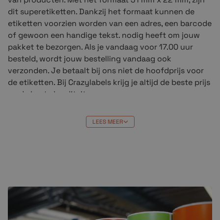
dit superetiketten. Dankzij het formaat kunnen de
etiketten voorzien worden van een adres, een barcode
of gewoon een handige tekst. nodig heeft om jouw
pakket te bezorgen. Als je vandaag voor 17.00 uur
besteld, wordt jouw bestelling vandaag ook
verzonden. Je betaalt bij ons niet de hoofdprijs voor
de etiketten. Bij Crazylabels krijg je altijd de beste prijs
en de beste kwaliteit.
Geschikte printers voor de etiketten
LEES MEER
De compatible
thermische etiketten 31 x 22 mm
zijn
geschikt voor de volgende originele Zebra-printers.
Zebra-printer:
(T)LP 2742
(T)LP 2844