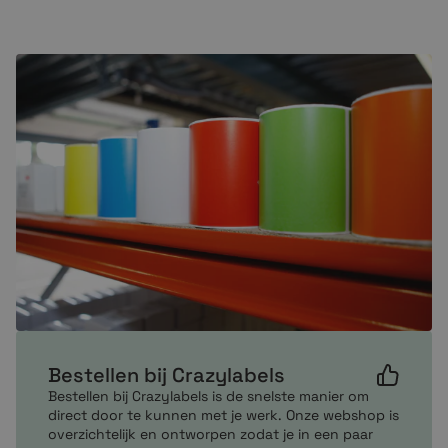
Zebra-printer:
(T)LP 2742
(T)LP 2844
(T)LP 3842
A300
DA402
G-Serie
RZ400
RZ600
S4M
ZD220
ZD421
ZD621
ZT200
Bestellen bij Crazylabels
ZT220
Bestellen bij Crazylabels is de snelste manier om
ZT230
direct door te kunnen met je werk. Onze webshop is
overzichtelijk en ontworpen zodat je in een paar
ZT510