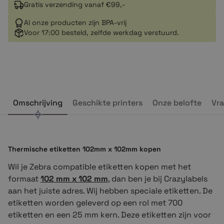
Gratis verzending vanaf €99,-
Al onze producten zijn BPA-vrij
Voor 17:00 besteld, zelfde werkdag verstuurd.
Omschrijving
Geschikte printers
Onze belofte
Vra
Thermische etiketten 102mm x 102mm kopen
Wil je Zebra compatible etiketten kopen met het
formaat
102 mm x 102 mm
, dan ben je bij Crazylabels
aan het juiste adres. Wij hebben speciale etiketten. De
etiketten worden geleverd op een rol met 700
etiketten en een 25 mm kern. Deze etiketten zijn voor