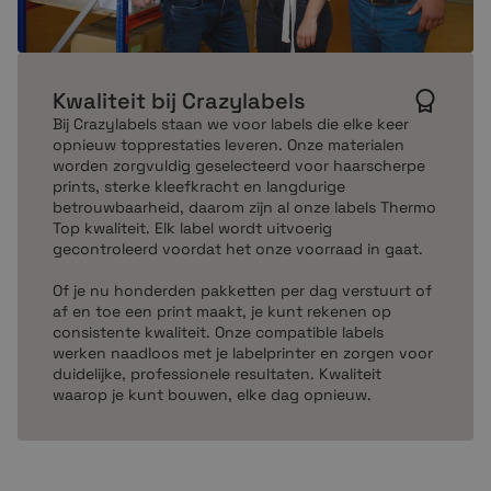
hebben we op voorraad. Dit betekent als je vandaag
besteld voor 17.00 uur dat vandaag je order wordt
verstuurd. Bij ons krijg je altijd:
Kwaliteit bij Crazylabels
Bij Crazylabels staan we voor labels die elke keer
De beste service (klanten beoordelen ons met
opnieuw topprestaties leveren. Onze materialen
een 9,7)
worden zorgvuldig geselecteerd voor haarscherpe
Gratis verzending vanaf €99,-
prints, sterke kleefkracht en langdurige
Geen verrassingen, prijzen inclusief btw
betrouwbaarheid, daarom zijn al onze labels Thermo
Top kwaliteit. Elk label wordt uitvoerig
Gratis op rekening bestellen
gecontroleerd voordat het onze voorraad in gaat.
Niet goed = geld terug!
Of je nu honderden pakketten per dag verstuurt of
af en toe een print maakt, je kunt rekenen op
Mocht je vragen hebben, dan zijn wij telefonisch, per
consistente kwaliteit. Onze compatible labels
e-mail of via de chat bereikbaar. Waar wacht je op? Sla
werken naadloos met je labelprinter en zorgen voor
in die rollen!
duidelijke, professionele resultaten. Kwaliteit
waarop je kunt bouwen, elke dag opnieuw.