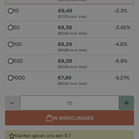
10
€8,49
-
2.3%
(€7,02 excl. btw)
50
€8,39
-
3.45%
(€6,93 excl. btw)
100
€8,29
-
4.6%
(€6,85 excl. btw)
500
€8,09
-
6.9%
(€6,69 excl. btw)
1000
€7,89
-
9.21%
(€6,52 excl. btw)
IN WINKELWAGEN
Klanten geven ons een 9.7