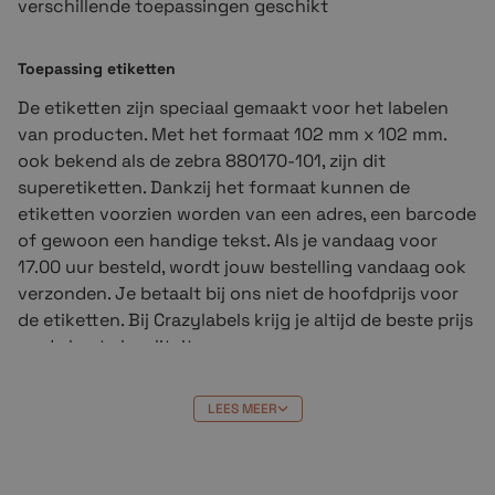
verschillende toepassingen geschikt
Toepassing etiketten
De etiketten zijn speciaal gemaakt voor het labelen
van producten. Met het formaat 102 mm x 102 mm.
ook bekend als de zebra 880170-101, zijn dit
superetiketten. Dankzij het formaat kunnen de
etiketten voorzien worden van een adres, een barcode
of gewoon een handige tekst. Als je vandaag voor
17.00 uur besteld, wordt jouw bestelling vandaag ook
verzonden. Je betaalt bij ons niet de hoofdprijs voor
de etiketten. Bij Crazylabels krijg je altijd de beste prijs
en de beste kwaliteit.
Geschikte printers voor de etiketten
LEES MEER
De compatible thermische etiketten 102 x 102 zijn
geschikt voor de volgende originele Zebra-printers.