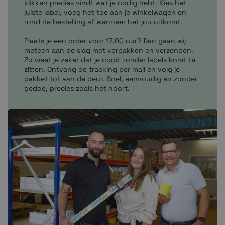
klikken precies vindt wat je nodig hebt. Kies het
ZT620
juiste label, voeg het toe aan je winkelwagen en
GC420t
rond de bestelling af wanneer het jou uitkomt.
GK420t
Plaats je een order voor 17.00 uur? Dan gaan wij
GX420t
meteen aan de slag met verpakken en verzenden.
GX430t
Zo weet je zeker dat je nooit zonder labels komt te
GX420d
zitten. Ontvang de tracking per mail en volg je
GK420d
pakket tot aan de deur. Snel, eenvoudig en zonder
gedoe, precies zoals het hoort.
GK420t
GX430t
Heb je nog geen zebra printer? Dan kun je een
Zebra
starterspakket
aanschaffen. Met deze printer kun je
alle
Zebra labels
met een kern van 25 mm printen.
Bestellen bij Crazylabels
Bij
Crazylabels
kan je, je bestelling online plaatsen. Via
onze veilige website heb je de etiketten binnen twee
minuten bestelt. Alle producten op onze website