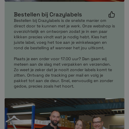
Gratis op rekening bestellen
Bestellen bij Crazylabels
Mocht je vragen hebben over onze producten neem
dan per mail of telefonisch contact met ons op. Onze
Bestellen bij Crazylabels is de snelste manier om
direct door te kunnen met je werk. Onze webshop is
customer service zit altijd voor je klaar om je te helpen
overzichtelijk en ontworpen zodat je in een paar
bij het maken van de juiste en enige keuze.
klikken precies vindt wat je nodig hebt. Kies het
juiste label, voeg het toe aan je winkelwagen en
rond de bestelling af wanneer het jou uitkomt.
Plaats je een order voor 17.00 uur? Dan gaan wij
meteen aan de slag met verpakken en verzenden.
Zo weet je zeker dat je nooit zonder labels komt te
zitten. Ontvang de tracking per mail en volg je
pakket tot aan de deur. Snel, eenvoudig en zonder
gedoe, precies zoals het hoort.