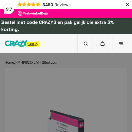
×
3490
Reviews
9,7
Bestel met code CRAZY3 en pak gelijk die extra 3%
korting.
Home
HP HP953XLM - 26ml co...