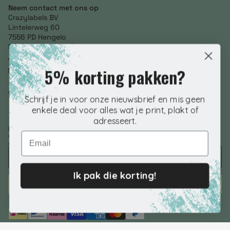
Neem contact met ons op
Crazylabels BV
Lintelerweg 60
7556 PD Hengelo
Netherlands
+31 (0) 85 246 3634
5% korting pakken?
info@crazylabels.nl
NL860793278B01
Volg ons
Schrijf je in voor onze nieuwsbrief en mis geen
enkele deal voor alles wat je print, plakt of
adresseert.
Nieuwsbrief aanmelden
Email
Voer je e-mailadres in om speciale aanbiedingen, exclusieve kortingen en
nog veel meer te ontvangen!
Ik pak die korting!
ABONNEREN
© 2026 Crazylabels.nl. | KVK 76798992