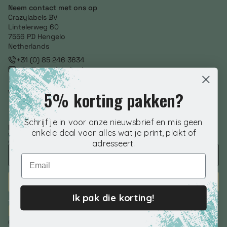
Neem contact met ons op
Crazylabels BV
Lintelerweg 60
7556 PD Hengelo
Netherlands
+31 (0) 85 246 3634
info@crazylabels.nl
NL860793278B01
5% korting pakken?
Volg ons
Schrijf je in voor onze nieuwsbrief en mis geen
Nieuwsbrief aanmelden
enkele deal voor alles wat je print, plakt of
Voer je e-mailadres in om speciale aanbiedingen, exclusieve kortingen en
nog veel meer te ontvangen!
adresseert.
Email
ABONNEREN
Ik pak die korting!
© 2026 Crazylabels.nl. | KVK 76798992