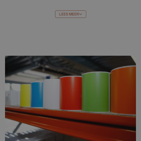
eindresultaat.
LEES MEER
Kortom, de
HP93
4
XL Y
cartridge is de ideale keuze
voor wie op zoek is naar een betrouwbare en
hoogwaardige inktcartridge met een lange levensduur
en een uitstekende afdrukkwaliteit.
Bestellen bij Crazylabels
HP93
4
XL Y
cartridge bestellen bij Crazylabels heeft
veel voordelen. Je profiteert van de beste prijs en:
Niet goed = geld terug
Gratis verzending vanaf €99,-
Uitmuntende klantenservice (klanten
beoordelen ons met een 9,7)
Gratis op rekening bestellen