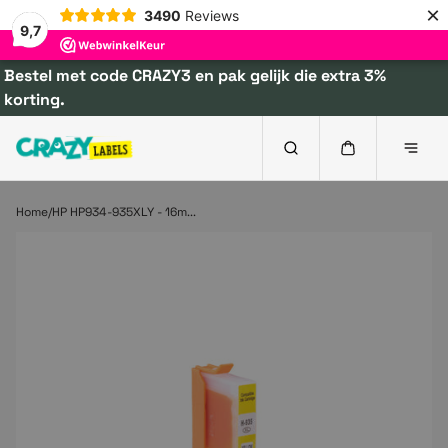
×
3490
Reviews
9,7
Bestel met code CRAZY3 en pak gelijk die extra 3%
korting.
Home
HP HP934-935XLY - 16m...