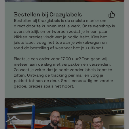
Mocht je vragen hebben over onze producten neem
dan per mail of telefonisch contact met ons op. Onze
Bestellen bij Crazylabels
customer service zit altijd voor je klaar om je te helpen
bij het maken van de juiste en enige keuze.
Bestellen bij Crazylabels is de snelste manier om
direct door te kunnen met je werk. Onze webshop is
overzichtelijk en ontworpen zodat je in een paar
klikken precies vindt wat je nodig hebt. Kies het
juiste label, voeg het toe aan je winkelwagen en
rond de bestelling af wanneer het jou uitkomt.
Plaats je een order voor 17.00 uur? Dan gaan wij
meteen aan de slag met verpakken en verzenden.
Zo weet je zeker dat je nooit zonder labels komt te
zitten. Ontvang de tracking per mail en volg je
pakket tot aan de deur. Snel, eenvoudig en zonder
gedoe, precies zoals het hoort.