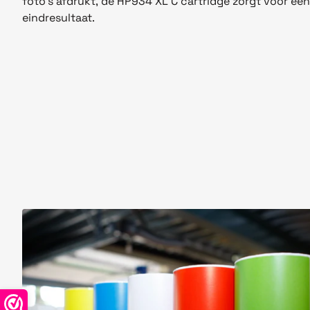
foto's afdrukt, de
HP93
4
XL C
cartridge zorgt voor een
eindresultaat.