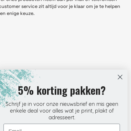
stomer service zit altijd voor je klaar om je te helpen
 en enige keuze.
5% korting pakken?
Schrijf je in voor onze nieuwsbrief en mis geen
r om direct door te kunnen met je werk. Onze webshop is
enkele deal voor alles wat je print, plakt of
ar klikken precies vindt wat je nodig hebt. Kies het
adresseert.
 en rond de bestelling af wanneer het jou uitkomt.
Email
 wij meteen aan de slag met verpakken en verzenden. Zo