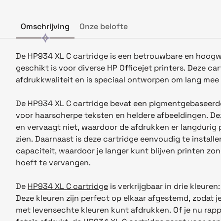
Omschrijving
Onze belofte
De HP934
XL C
cartridge is een betrouwbare en hoogw
geschikt is voor diverse HP Officejet printers. Deze car
afdrukkwaliteit en is speciaal ontworpen om lang mee 
De
HP93
4
XL C
cartridge bevat een pigmentgebaseerde
voor haarscherpe teksten en heldere afbeeldingen. De
en vervaagt niet, waardoor de afdrukken er langdurig p
zien. Daarnaast is deze cartridge eenvoudig te install
capaciteit, waardoor je langer kunt blijven printen zon
hoeft te vervangen.
De
H
P934 XL C
cartridge
is verkrijgbaar in drie kleure
Deze kleuren zijn perfect op elkaar afgestemd, zodat j
met levensechte kleuren kunt afdrukken. Of je nu rapp