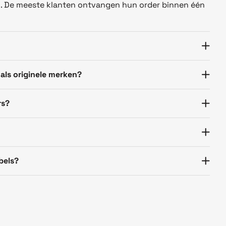
n. De meeste klanten ontvangen hun order binnen één
 als originele merken?
rs?
bels?