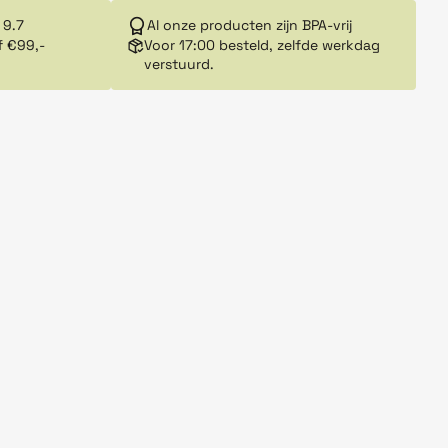
 9.7
Al onze producten zijn BPA-vrij
f €99,-
Voor 17:00 besteld, zelfde werkdag
verstuurd.