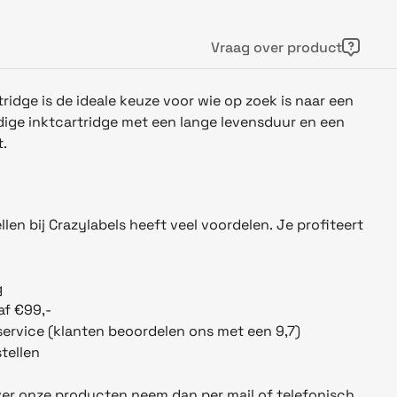
Vraag over product
tridge is de ideale keuze voor wie op zoek is naar een
ge inktcartridge met een lange levensduur en een
t.
llen bij Crazylabels heeft veel voordelen. Je profiteert
g
af €99,-
ervice (klanten beoordelen ons met een 9,7)
tellen
er onze producten neem dan per mail of telefonisch