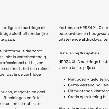
aardige inktcartridge die
Kortom, de
HP93
4
XL C
car
tridge biedt uitzonderlijke
betrouwbare en hoogwaardi
te gaan.
uitstekende afdrukkwalitei
 inktformule die zorgt
Bestellen bij Crazylabels
ze inkt is waterbestendig
HP93
4
XL C
cartridge beste
rofessioneel uit blijven
van de beste prijs en:
eren en heeft het een ruime
der dat je de cartridge
Niet goed = geld teru
Gratis verzending van
Uitmuntende klantens
n: cyaan, magenta en geel.
Gratis op rekening bes
e afbeeldingen en foto's
orten, presentaties of
Mocht je vragen hebben ov