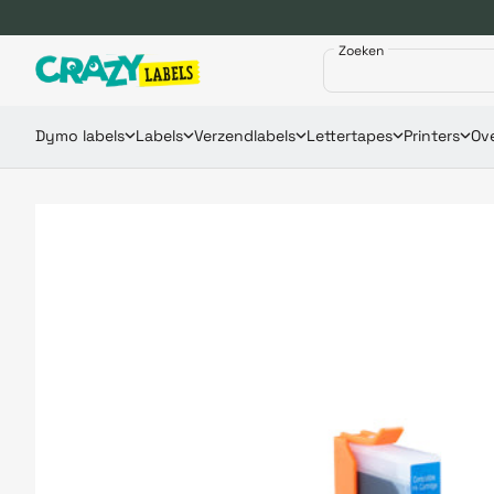
Zoeken
Dymo labels
Labels
Verzendlabels
Lettertapes
Printers
Ove