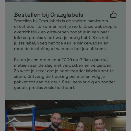
Mocht je vragen hebben over onze producten neem
dan per mail of telefonisch contact met ons op. Onze
Bestellen bij Crazylabels
customer service zit altijd voor je klaar om je te helpen
bij het maken van de juiste en enige keuze.
Bestellen bij Crazylabels is de snelste manier om
direct door te kunnen met je werk. Onze webshop is
overzichtelijk en ontworpen zodat je in een paar
klikken precies vindt wat je nodig hebt. Kies het
juiste label, voeg het toe aan je winkelwagen en
rond de bestelling af wanneer het jou uitkomt.
Plaats je een order voor 17.00 uur? Dan gaan wij
meteen aan de slag met verpakken en verzenden.
Zo weet je zeker dat je nooit zonder labels komt te
zitten. Ontvang de tracking per mail en volg je
pakket tot aan de deur. Snel, eenvoudig en zonder
gedoe, precies zoals het hoort.