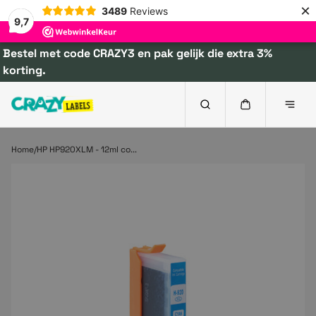
×
3489
Reviews
9,7
Bestel met code CRAZY3 en pak gelijk die extra 3%
korting.
Home
HP HP920XLM - 12ml co...