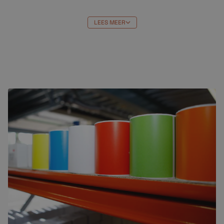
Kortom, als u op zoek bent naar een betrouwbare,
hoogwaardige cartridge die u tijd en geld bespaart, is
LEES MEER
de 920XLM cartridge de juiste keuze. Bestel hem
vandaag nog en ervaar het gemak van professioneel
printen.
Bestellen bij Crazylabels
HP920 XLM cartridge
bestellen bij Crazylabels heeft
veel voordelen. Je profiteert van de beste prijs en:
Niet goed = geld terug
Gratis verzending vanaf €99,-
Uitmuntende klantenservice (klanten
beoordelen ons met een 9,7)
Gratis op rekening bestellen