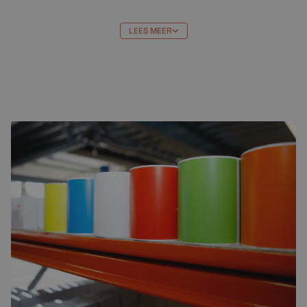
Kortom, als u op zoek bent naar een betrouwbare,
hoogwaardige cartridge die u tijd en geld bespaart, is
LEES MEER
de 920XL BK cartridge de juiste keuze. Bestel hem
vandaag nog en ervaar het gemak van professioneel
printen.
Bestellen bij Crazylabels
HP920 XL BK cartridge
bestellen bij Crazylabels heeft
veel voordelen. Je profiteert van de beste prijs en:
Niet goed = geld terug
Gratis verzending vanaf €99,-
Uitmuntende klantenservice (klanten
beoordelen ons met een 9,7)
Gratis op rekening bestellen