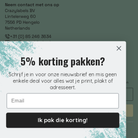
Neem contact met ons op
Crazylabels BV
Lintelerweg 60
7556 PD Hengelo
Netherlands
+31 (0) 85 246 3634
info@crazylabels.nl
NL860793278B01
5% korting pakken?
Volg ons
Schrijf je in voor onze nieuwsbrief en mis geen
Nieuwsbrief aanmelden
enkele deal voor alles wat je print, plakt of
Voer je e-mailadres in om speciale aanbiedingen, exclusieve kortingen en
nog veel meer te ontvangen!
adresseert.
Email
ABONNEREN
Ik pak die korting!
© 2026 Crazylabels.nl. | KVK 76798992