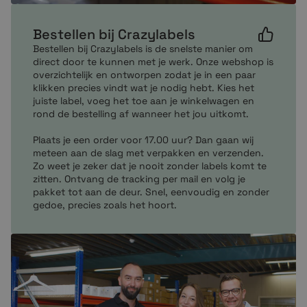
Mocht je vragen hebben over onze producten neem
dan per mail of telefonisch contact met ons op. Onze
Bestellen bij Crazylabels
customer service zit altijd voor je klaar om je te helpen
bij het maken van de juiste en enige keuze.
Bestellen bij Crazylabels is de snelste manier om
direct door te kunnen met je werk. Onze webshop is
overzichtelijk en ontworpen zodat je in een paar
klikken precies vindt wat je nodig hebt. Kies het
juiste label, voeg het toe aan je winkelwagen en
rond de bestelling af wanneer het jou uitkomt.
Plaats je een order voor 17.00 uur? Dan gaan wij
meteen aan de slag met verpakken en verzenden.
Zo weet je zeker dat je nooit zonder labels komt te
zitten. Ontvang de tracking per mail en volg je
pakket tot aan de deur. Snel, eenvoudig en zonder
gedoe, precies zoals het hoort.