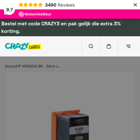
×
3490
Reviews
9,7
Bestel met code CRAZY3 en pak gelijk die extra 3%
korting.
Home
HP HP920XLBK - 54ml c...