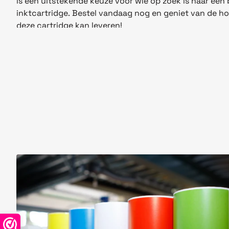
is een uitstekende keuze voor wie op zoek is naar een
inktcartridge. Bestel vandaag nog en geniet van de h
deze cartridge kan leveren!