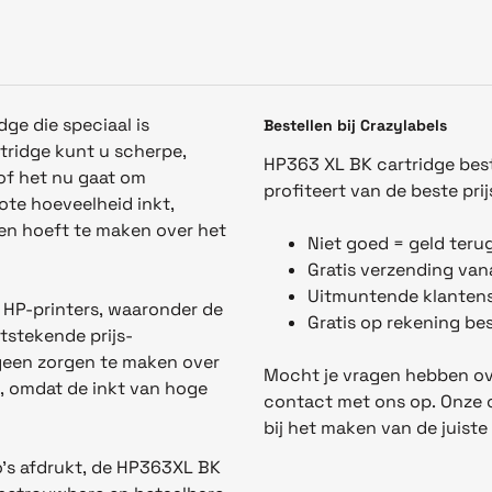
ge die speciaal is
Bestellen bij Crazylabels
tridge kunt u scherpe,
HP363 XL BK
cartridge best
of het nu gaat om
profiteert van de beste prij
ote hoeveelheid inkt,
gen hoeft te maken over het
Niet goed = geld teru
Gratis verzending van
Uitmuntende klantens
 HP-printers, waaronder de
Gratis op rekening bes
tstekende prijs-
 geen zorgen te maken over
Mocht je vragen hebben ov
, omdat de inkt van hoge
contact met ons op. Onze cu
bij het maken van de juiste
o's afdrukt, de HP363XL BK