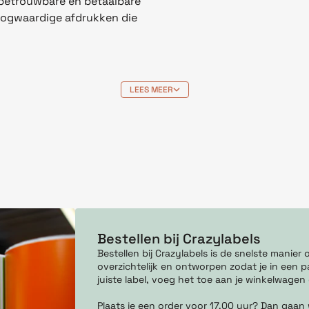
 betrouwbare en betaalbare
oogwaardige afdrukken die
LEES MEER
Bestellen bij Crazylabels
Bestellen bij Crazylabels is de snelste manie
overzichtelijk en ontworpen zodat je in een pa
juiste label, voeg het toe aan je winkelwagen
Plaats je een order voor 17.00 uur? Dan gaan