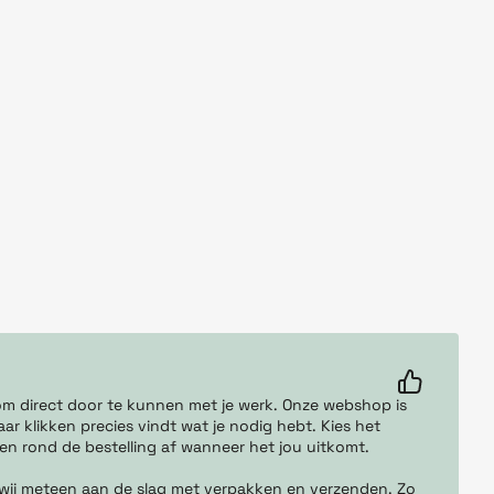
5% korting pakken?
Schrijf je in voor onze nieuwsbrief en mis geen
r om direct door te kunnen met je werk. Onze webshop is
enkele deal voor alles wat je print, plakt of
ar klikken precies vindt wat je nodig hebt. Kies het
adresseert.
 en rond de bestelling af wanneer het jou uitkomt.
Email
 wij meteen aan de slag met verpakken en verzenden. Zo