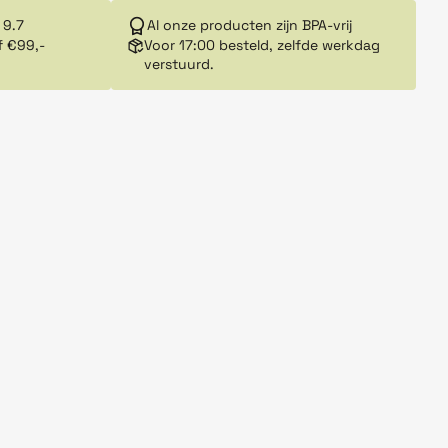
 9.7
Al onze producten zijn BPA-vrij
f €99,-
Voor 17:00 besteld, zelfde werkdag
verstuurd.