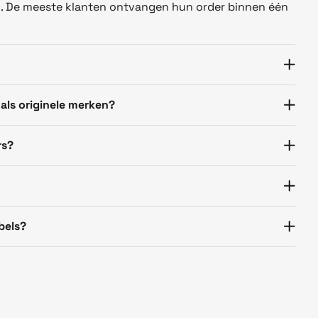
n. De meeste klanten ontvangen hun order binnen één
 als originele merken?
rs?
bels?