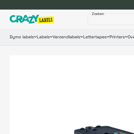
Zoeken
Dymo labels
Labels
Verzendlabels
Lettertapes
Printers
Ove