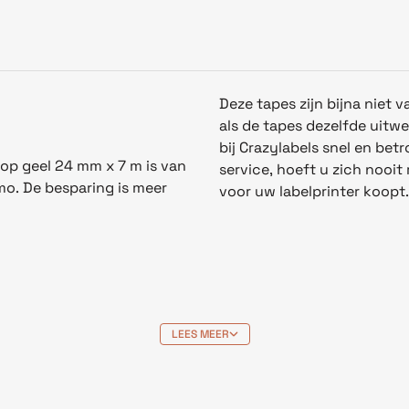
Deze tapes zijn bijna niet
als
d
e
tapes
dezelfde uitw
bij Crazylabels snel en bet
op geel 24 mm x 7 m is van
service, hoeft u zich nooi
mo. De besparing is meer
voor uw labelprinter koopt.
LEES MEER