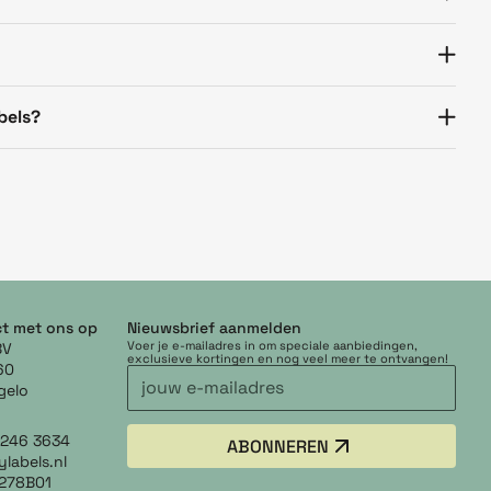
bels?
t met ons op
Nieuwsbrief aanmelden
Voer je e-mailadres in om speciale aanbiedingen,
BV
exclusieve kortingen en nog veel meer te ontvangen!
60
gelo
5 246 3634
ABONNEREN
labels.nl
278B01