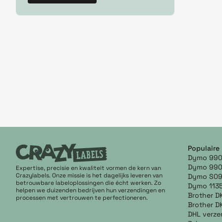
Populaire
Dymo 990
Dymo 990
Expertise, precisie en kwaliteit vormen de kern van
Crazylabels. Onze missie is het dagelijks leveren van
Dymo S0
betrouwbare labeloplossingen die écht werken. Zo
Dymo 113
helpen we duizenden bedrijven hun verzendingen en
Brother D
processen met vertrouwen te perfectioneren.
Brother D
DHL verze