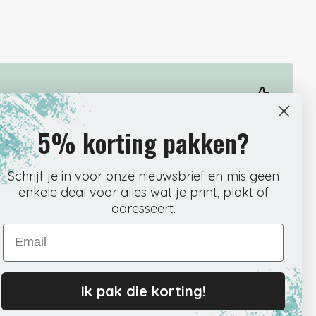
r om direct door te kunnen met je werk. Onze webshop is
ar klikken precies vindt wat je nodig hebt. Kies het
5% korting pakken?
 en rond de bestelling af wanneer het jou uitkomt.
 wij meteen aan de slag met verpakken en verzenden. Zo
Schrijf je in voor onze nieuwsbrief en mis geen
te zitten. Ontvang de tracking per mail en volg je pakket
edoe, precies zoals het hoort.
enkele deal voor alles wat je print, plakt of
adresseert.
Email
Ik pak die korting!