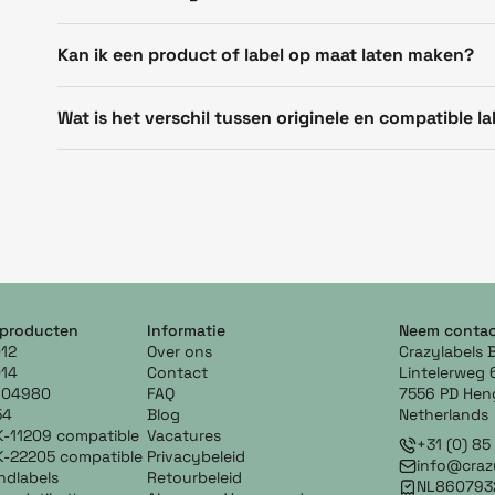
Kan ik een product of label op maat laten maken?
Wat is het verschil tussen originele en compatible la
 producten
Informatie
Neem contac
12
Over ons
Crazylabels 
14
Contact
Lintelerweg 
904980
FAQ
7556 PD Hen
54
Blog
Netherlands
K-11209 compatible
Vacatures
+31 (0) 8
K-22205 compatible
Privacybeleid
info@crazy
ndlabels
Retourbeleid
NL860793