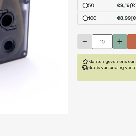
50
€9,19
(€
100
€8,99
(€
Klanten geven ons een
Gratis verzending vana