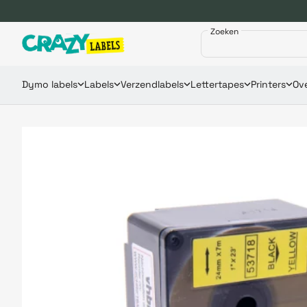
Zoeken
Dymo labels
Labels
Verzendlabels
Lettertapes
Printers
Ove