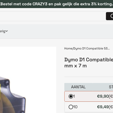
Bestel met code CRAZY3 en pak gelijk die extra 3% korting.
rig
Home
Dymo D1 Compatible 53...
Dymo D1 Compatible
mm x 7 m
AANTAL
S
1
€9,90
(€
10
€9,49
(€