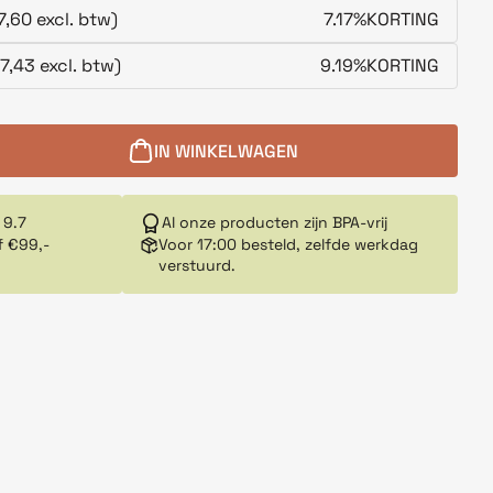
7,60 excl. btw)
7.17%
KORTING
7,43 excl. btw)
9.19%
KORTING
IN WINKELWAGEN
 9.7
Al onze producten zijn BPA-vrij
f €99,-
Voor 17:00 besteld, zelfde werkdag
verstuurd.