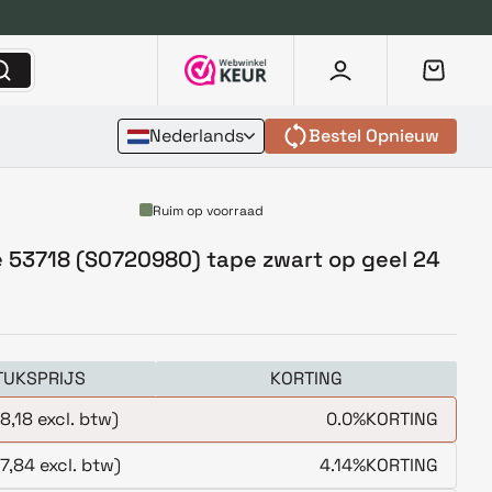
Nederlands
Bestel Opnieuw
Ruim op voorraad
 53718 (S0720980) tape zwart op geel 24
TUKSPRIJS
KORTING
8,18 excl. btw)
0.0%
KORTING
7,84 excl. btw)
4.14%
KORTING