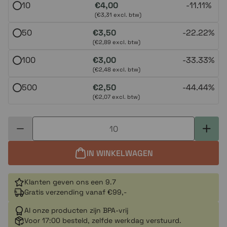
10
€4,00
-
11.11%
(€3,31 excl. btw)
50
€3,50
-
22.22%
(€2,89 excl. btw)
100
€3,00
-
33.33%
(€2,48 excl. btw)
500
€2,50
-
44.44%
(€2,07 excl. btw)
IN WINKELWAGEN
Klanten geven ons een 9.7
Gratis verzending vanaf €99,-
Al onze producten zijn BPA-vrij
Voor 17:00 besteld, zelfde werkdag verstuurd.