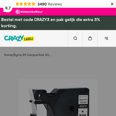
×
3490
Reviews
9,7
Bestel met code CRAZY3 en pak gelijk die extra 3%
korting.
Home
Dymo D1 Compatible 40...