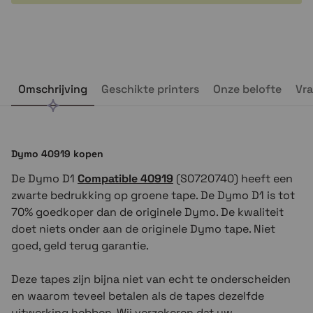
Omschrijving
Geschikte printers
Onze belofte
Vra
Dymo 40919 kopen
De Dymo D1
Compatible 40919
(S0720740) heeft een
zwarte bedrukking op groene tape. De Dymo D1 is tot
70% goedkoper dan de originele Dymo. De kwaliteit
doet niets onder aan de originele Dymo tape. Niet
goed, geld terug garantie.
Deze tapes zijn bijna niet van echt te onderscheiden
en waarom teveel betalen als
d
e
tapes
dezelfde
uitwerking hebben. Wij verzekeren dat uw