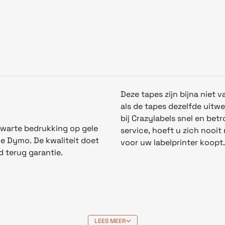
Deze tapes zijn bijna niet
als
d
e
tapes
dezelfde uitw
bij Crazylabels snel en bet
warte bedrukking op gele
service, hoeft u zich nooi
le Dymo. De kwaliteit doet
voor uw labelprinter koopt.
d terug garantie.
LEES MEER