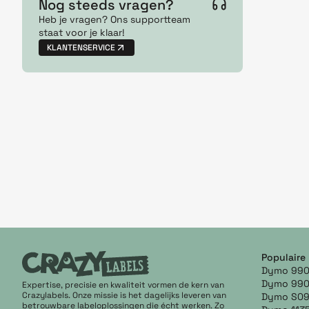
Nog steeds vragen?
Heb je vragen? Ons supportteam
staat voor je klaar!
KLANTENSERVICE
Populaire
Dymo 990
Dymo 990
Expertise, precisie en kwaliteit vormen de kern van
Crazylabels. Onze missie is het dagelijks leveren van
Dymo S0
betrouwbare labeloplossingen die écht werken. Zo