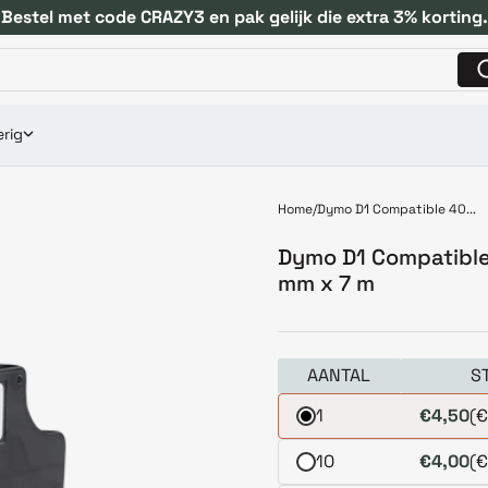
Bestel met code CRAZY3 en pak gelijk die extra 3% korting.
rig
Home
Dymo D1 Compatible 40...
Dymo D1 Compatible
mm x 7 m
AANTAL
S
1
€4,50
(€
10
€4,00
(€