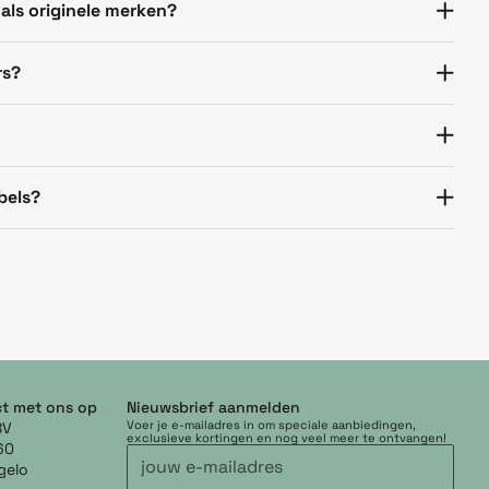
 als originele merken?
rs?
bels?
t met ons op
Nieuwsbrief aanmelden
Voer je e-mailadres in om speciale aanbiedingen,
BV
exclusieve kortingen en nog veel meer te ontvangen!
60
gelo