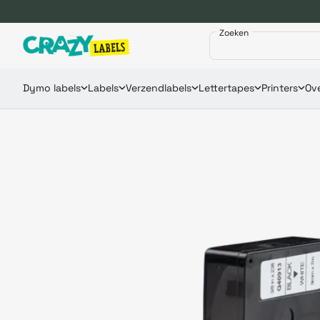
Zoeken
Dymo labels
Labels
Verzendlabels
Lettertapes
Printers
Ove