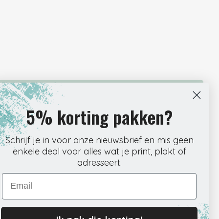
5% korting pakken?
r om direct door te kunnen met je werk. Onze webshop is
ar klikken precies vindt wat je nodig hebt. Kies het
 en rond de bestelling af wanneer het jou uitkomt.
Schrijf je in voor onze nieuwsbrief en mis geen
 wij meteen aan de slag met verpakken en verzenden. Zo
enkele deal voor alles wat je print, plakt of
te zitten. Ontvang de tracking per mail en volg je pakket
adresseert.
edoe, precies zoals het hoort.
Email