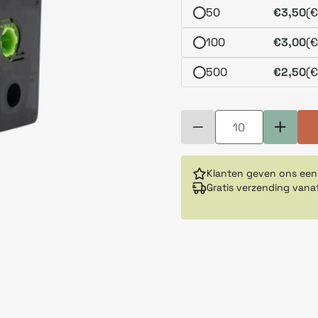
50
€3,50
(€
100
€3,00
(€
500
€2,50
(€
Klanten geven ons een
Gratis verzending vana