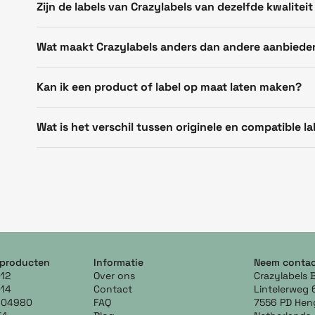
Zijn de labels van Crazylabels van dezelfde kwaliteit
Wat maakt Crazylabels anders dan andere aanbiede
Kan ik een product of label op maat laten maken?
Wat is het verschil tussen originele en compatible la
 producten
Informatie
Neem contac
12
Over ons
Crazylabels 
14
Contact
Lintelerweg 
904980
FAQ
7556 PD Hen