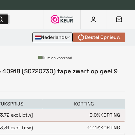
Nederlands
Bestel Opnieuw
Ruim op voorraad
 40918 (S0720730) tape zwart op geel 9
TUKSPRIJS
KORTING
3,72 excl. btw)
0.0%
KORTING
3,31 excl. btw)
11.11%
KORTING