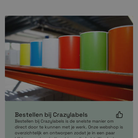
etiketten stevig blijven zitten op verschillende
oppervlakken zoals papier, karton en kunststof. Ideaal
voor langdurig gebruik.
Belangrijkste kenmerken
Formaat: 54 x 25 mm
500 labels per rol
Kleur: rood
Compatibel met Dymo 11352 / S0722520
Thermisch printen
Geen inkt of toner nodig
Permanente kleefkracht
Hoge printkwaliteit
Bestellen bij Crazylabels
Toepassingen
Bestellen bij Crazylabels is de snelste manier om
Adreslabels
direct door te kunnen met je werk. Onze webshop is
overzichtelijk en ontworpen zodat je in een paar
Kleurcodering