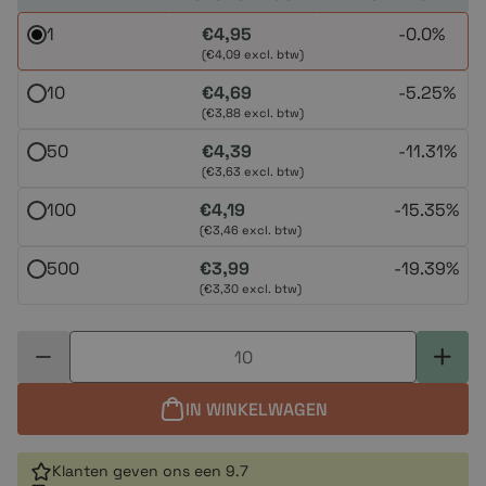
1
€4,95
-
0.0%
(€4,09 excl. btw)
10
€4,69
-
5.25%
(€3,88 excl. btw)
50
€4,39
-
11.31%
(€3,63 excl. btw)
100
€4,19
-
15.35%
(€3,46 excl. btw)
500
€3,99
-
19.39%
(€3,30 excl. btw)
IN WINKELWAGEN
Klanten geven ons een 9.7