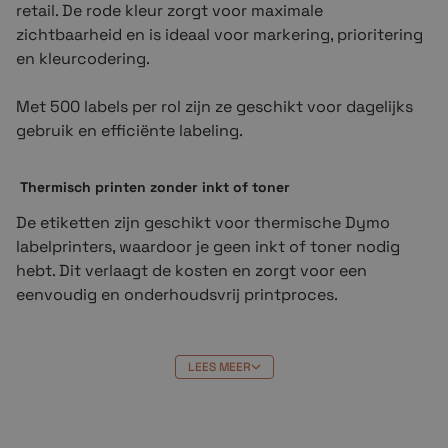
retail. De rode kleur zorgt voor maximale
zichtbaarheid en is ideaal voor markering, prioritering
en kleurcodering.
Met 500 labels per rol zijn ze geschikt voor dagelijks
gebruik en efficiënte labeling.
Thermisch printen zonder inkt of toner
De etiketten zijn geschikt voor thermische Dymo
labelprinters, waardoor je geen inkt of toner nodig
hebt. Dit verlaagt de kosten en zorgt voor een
eenvoudig en onderhoudsvrij printproces.
De afdrukken zijn scherp en duidelijk leesbaar.
LEES MEER
Permanente kleefkracht voor betrouwbare hechting
De sterke permanente lijmlaag zorgt ervoor dat