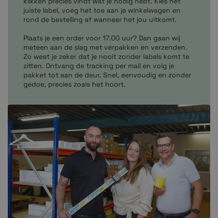
klikken precies vindt wat je nodig hebt. Kies het
Productlabels
juiste label, voeg het toe aan je winkelwagen en
Barcode etiketten
rond de bestelling af wanneer het jou uitkomt.
Magazijnlabels
Plaats je een order voor 17.00 uur? Dan gaan wij
meteen aan de slag met verpakken en verzenden.
Zo weet je zeker dat je nooit zonder labels komt te
zitten. Ontvang de tracking per mail en volg je
pakket tot aan de deur. Snel, eenvoudig en zonder
gedoe, precies zoals het hoort.