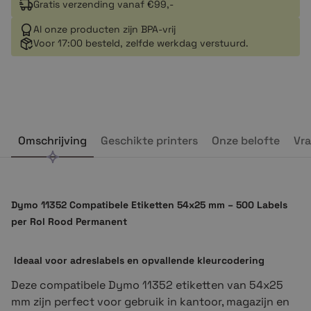
Gratis verzending vanaf €99,-
Al onze producten zijn BPA-vrij
Voor 17:00 besteld, zelfde werkdag verstuurd.
Omschrijving
Geschikte printers
Onze belofte
Vra
Dymo 11352 Compatibele Etiketten 54x25 mm – 500 Labels
per Rol Rood Permanent
Ideaal voor adreslabels en opvallende kleurcodering
Deze compatibele Dymo 11352 etiketten van 54x25
mm zijn perfect voor gebruik in kantoor, magazijn en