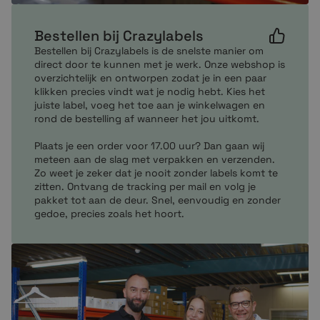
Mocht je vragen hebben over onze producten neem
dan per mail of telefonisch contact met ons op. Onze
Bestellen bij Crazylabels
customer service zit altijd voor je klaar om je te helpen
bij het maken van de juiste en enige keuze.
Bestellen bij Crazylabels is de snelste manier om
direct door te kunnen met je werk. Onze webshop is
overzichtelijk en ontworpen zodat je in een paar
klikken precies vindt wat je nodig hebt. Kies het
juiste label, voeg het toe aan je winkelwagen en
rond de bestelling af wanneer het jou uitkomt.
Plaats je een order voor 17.00 uur? Dan gaan wij
meteen aan de slag met verpakken en verzenden.
Zo weet je zeker dat je nooit zonder labels komt te
zitten. Ontvang de tracking per mail en volg je
pakket tot aan de deur. Snel, eenvoudig en zonder
gedoe, precies zoals het hoort.