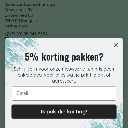
Neem contact met ons op
Crazylabels BV
Lintelerweg 60
7556 PD Hengelo
Netherlands
+31 (0) 85 246 3634
info@crazylabels.nl
NL860793278B01
5% korting pakken?
Volg ons
Schrijf je in voor onze nieuwsbrief en mis geen
Nieuwsbrief aanmelden
enkele deal voor alles wat je print, plakt of
Voer je e-mailadres in om speciale aanbiedingen, exclusieve kortingen en
nog veel meer te ontvangen!
adresseert.
Email
ABONNEREN
Ik pak die korting!
© 2026 Crazylabels.nl. | KVK 76798992