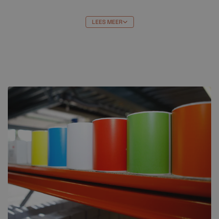
Of u nu zakelijke documenten, marketingmaterialen of
afbeeldingen afdrukt, de Canon GI-590
M
is een
LEES MEER
betrouwbare en kosteneffectieve keuze voor uw
printerbehoeften. Bestel vandaag nog en ontdek het
gemak en de kwaliteit van deze hoogwaardige
inktcartridge!
Bestellen bij Crazylabels
GI-590 M
bestellen bij Crazylabels heeft veel
voordelen. Je profiteert van de beste prijs en:
Niet goed = geld terug
Gratis verzending vanaf €99,-
Uitmuntende klantenservice (klanten
beoordelen ons met een 9,7)
Gratis op rekening bestellen