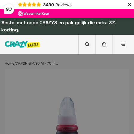
×
3490
Reviews
9,7
Bestel met code CRAZY3 en pak gelijk die extra 3%
korting.
Home
CANON GI-590 M - 70ml...