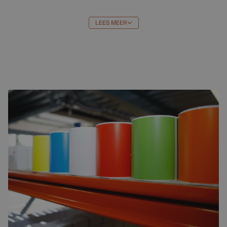
eenvoudig in uw Canon-printer worden geplaatst,
zodat u snel aan de slag kunt met uw afdruktaken.
LEES MEER
Kortom, als u op zoek bent naar een hoogwaardige,
duurzame en kosteneffectieve inktcartridge voor uw
Canon-printer, dan is de Canon CLI 581 XXL BK een
uitstekende keuze. Met zijn extra grote capaciteit,
nauwkeurige afdrukkwaliteit en gemakkelijke
installatie, is deze cartridge ideaal voor zowel thuis als
op kantoor.
Bestellen bij Crazylabels
Canon CLI 581 XXL BK cartridge
bestellen bij
Crazylabels heeft veel voordelen. Je profiteert van de
beste prijs en:
Niet goed = geld terug