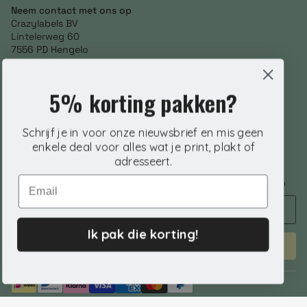
Neem contact met ons op
Crazylabels BV
Lintelerweg 60
7556 PD Hengelo
Netherlands
+31 (0) 85 246 3634
5% korting pakken?
info@crazylabels.nl
NL860793278B01
Volg ons
Schrijf je in voor onze nieuwsbrief en mis geen
enkele deal voor alles wat je print, plakt of
adresseert.
Nieuwsbrief aanmelden
Email
Voer je e-mailadres in om speciale aanbiedingen, exclusieve kortingen en
nog veel meer te ontvangen!
Ik pak die korting!
ABONNEREN
© 2026 Crazylabels.nl. | KVK 76798992