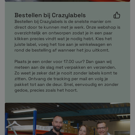
Gratis verzending vanaf €99,-
Uitmuntende klantenservice (klanten
Bestellen bij Crazylabels
beoordelen ons met een 9,7)
Gratis op rekening bestellen
Bestellen bij Crazylabels is de snelste manier om
direct door te kunnen met je werk. Onze webshop is
overzichtelijk en ontworpen zodat je in een paar
Mocht je vragen hebben over onze producten neem
klikken precies vindt wat je nodig hebt. Kies het
dan per mail of telefonisch contact met ons op. Onze
juiste label, voeg het toe aan je winkelwagen en
rond de bestelling af wanneer het jou uitkomt.
customer service zit altijd voor je klaar om je te helpen
bij het maken van de juiste en enige keuze.
Plaats je een order voor 17.00 uur? Dan gaan wij
meteen aan de slag met verpakken en verzenden.
Zo weet je zeker dat je nooit zonder labels komt te
zitten. Ontvang de tracking per mail en volg je
pakket tot aan de deur. Snel, eenvoudig en zonder
gedoe, precies zoals het hoort.