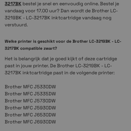
3217BK
bestel je snel en eenvoudig online. Bestel je
vandaag voor 17.00 uur? Dan wordt de Brother
LC-
3219BK - LC-3217BK
inktcartridge vandaag nog
verstuurd.
Welke printer is geschikt voor de Brother
LC-3219BK - LC-
3217BK
compatible
zwart
?
Het is belangrijk dat je goed kijkt of deze cartridge
past in jouw printer. De Brother
LC-3219BK - LC-
3217BK
inktcartridge past in de volgende printer:
Brother MFC J5330DW
Brother MFC J5335DW
Brother MFC J5730DW
Brother MFC J5930DW
Brother MFC J6530DW
Brother MFC J6930DW
Brother MFC J6935DW