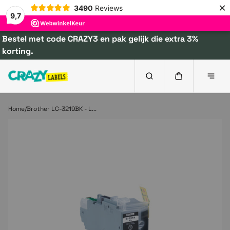
×
3490
Reviews
9,7
Bestel met code CRAZY3 en pak gelijk die extra 3%
korting.
Home
Brother LC-3219BK - L...