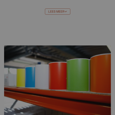
LEES MEER
De Brother
LC-3219BK - LC-3217BK
compatible inktcartridge
zwart online bestellen
De Brother
LC-3219BK - LC-3217BK
compatible
inktcartridge z
wart
bestel je gemakkelijk en snel
online bij
Crazylabels
. Wij leveren alles uit voorraad.
Bestel je vandaag voo 17.00 uur? Dan wordt je
bestelling vandaag nog verstuurd.