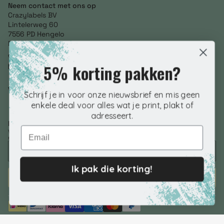
Neem contact met ons op
Crazylabels BV
Lintelerweg 60
7556 PD Hengelo
Netherlands
+31 (0) 85 246 3634
5% korting pakken?
info@crazylabels.nl
NL860793278B01
Volg ons
Schrijf je in voor onze nieuwsbrief en mis geen
enkele deal voor alles wat je print, plakt of
adresseert.
Nieuwsbrief aanmelden
Email
Voer je e-mailadres in om speciale aanbiedingen, exclusieve kortingen en
nog veel meer te ontvangen!
Ik pak die korting!
ABONNEREN
© 2026 Crazylabels.nl. | KVK 76798992