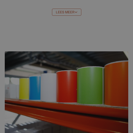
voordeelbundel
online bestellen
LEES MEER
De Brother LC-22E CMYK compatible inktcartridge
voordeelbundel
bestel je gemakkelijk en snel online bij
Crazylabels
. Wij leveren alles uit voorraad. Bestel je
vandaag voo 17.00 uur? Dan wordt je bestelling
vandaag nog verstuurd.