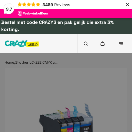
×
3489
Reviews
9,7
Bestel met code CRAZY3 en pak gelijk die extra 3%
korting.
Home
Brother LC-22E CMYK c...