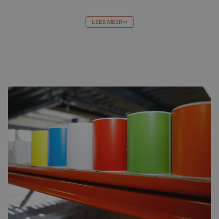
Brother MFC J4410DW
Brother MFC J4510DW
LEES MEER
Brother MFC J4610DW
Brother MFC J470DW
Brother MFC J4710DW
Brother MFC J650DW
Brother MFC J6520DW
Brother MFC J6720DW
Brother MFC J6920DW
Brother MFC J870DW
Brother LC-
123M
compatible XL inktcartridge magenta
online bestellen
De Brother LC-
123M
compatible XL inktcartridge
magenta bestel je gemakkelijk en snel online bij
Crazylabels
. Wij leveren alles uit voorraad. Bestel je
vandaag voo 17.00 uur? Dan wordt je bestelling
vandaag nog verstuurd.