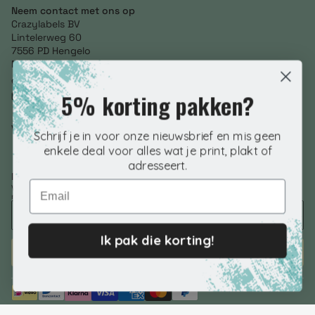
Neem contact met ons op
Crazylabels BV
Lintelerweg 60
7556 PD Hengelo
Netherlands
+31 (0) 85 246 3634
5% korting pakken?
info@crazylabels.nl
NL860793278B01
Volg ons
Schrijf je in voor onze nieuwsbrief en mis geen
enkele deal voor alles wat je print, plakt of
adresseert.
Nieuwsbrief aanmelden
Email
Voer je e-mailadres in om speciale aanbiedingen, exclusieve kortingen en
nog veel meer te ontvangen!
Ik pak die korting!
ABONNEREN
© 2026 Crazylabels.nl. | KVK 76798992