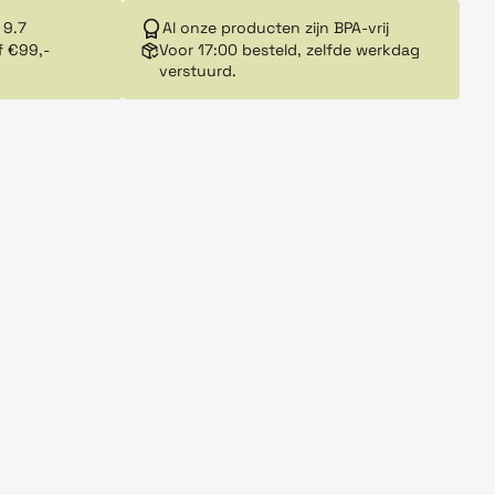
 9.7
Al onze producten zijn BPA-vrij
f €99,-
Voor 17:00 besteld, zelfde werkdag
verstuurd.