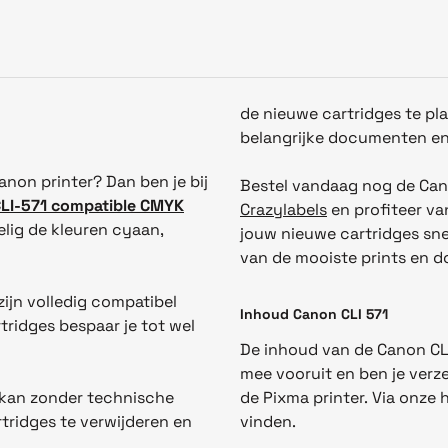
de nieuwe cartridges te pla
belangrijke documenten en 
anon printer? Dan ben je bij
Bestel vandaag nog de Can
LI-571 compatible CMYK
Crazylabels
en profiteer va
lig de kleuren cyaan,
jouw nieuwe cartridges snel
van de mooiste prints en 
zijn volledig compatibel
Inhoud Canon CLI 571
ridges bespaar je tot wel
De inhoud van de Canon CLI 5
mee vooruit en ben je verz
 kan zonder technische
de Pixma printer. Via onze 
tridges te verwijderen en
vinden.