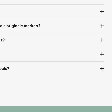
 als originele merken?
rs?
bels?