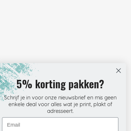
5% korting pakken?
r om direct door te kunnen met je werk. Onze webshop is
Schrijf je in voor onze nieuwsbrief en mis geen
ar klikken precies vindt wat je nodig hebt. Kies het
enkele deal voor alles wat je print, plakt of
 en rond de bestelling af wanneer het jou uitkomt.
adresseert.
 wij meteen aan de slag met verpakken en verzenden. Zo
Email
te zitten. Ontvang de tracking per mail en volg je pakket
edoe, precies zoals het hoort.