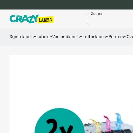
Zoeken
Dymo labels
Labels
Verzendlabels
Lettertapes
Printers
Ove