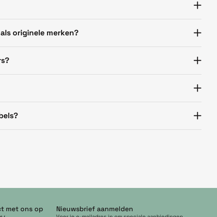
 als originele merken?
rs?
bels?
t met ons op
Nieuwsbrief aanmelden
Voer je e-mailadres in om speciale aanbiedingen,