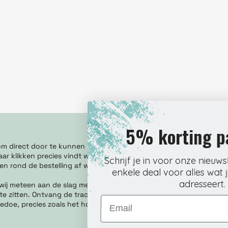
5% korting pakken?
r om direct door te kunnen met je werk. Onze webshop is
ar klikken precies vindt wat je nodig hebt. Kies het
Schrijf je in voor onze nieuwsbrief en mis geen
 en rond de bestelling af wanneer het jou uitkomt.
enkele deal voor alles wat je print, plakt of
adresseert.
 wij meteen aan de slag met verpakken en verzenden. Zo
te zitten. Ontvang de tracking per mail en volg je pakket
Email
edoe, precies zoals het hoort.