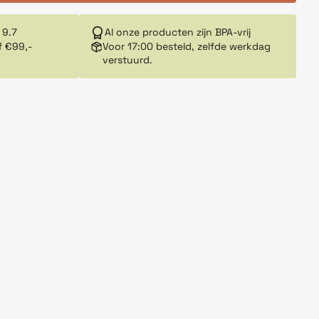
 9.7
Al onze producten zijn BPA-vrij
f €99,-
Voor 17:00 besteld, zelfde werkdag
verstuurd.