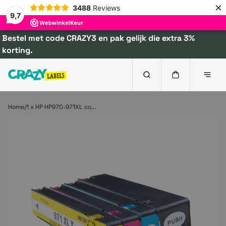
×
3488
Reviews
9,7
Bestel met code CRAZY3 en pak gelijk die extra 3%
korting.
Home
1 x HP HP970-971XL co...