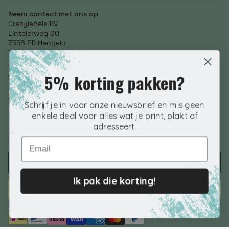
Neem contact met ons op
Crazylabels BV
Lintelerweg 60
7556 PD Hengelo
Netherlands
+31 (0) 85 246 3634
5% korting pakken?
info@crazylabels.nl
NL860793278B01
Volg ons
Schrijf je in voor onze nieuwsbrief en mis geen
enkele deal voor alles wat je print, plakt of
adresseert.
Nieuwsbrief aanmelden
Email
Voer je e-mailadres in om speciale aanbiedingen, exclusieve kortingen en
nog veel meer te ontvangen!
Ik pak die korting!
ABONNEREN