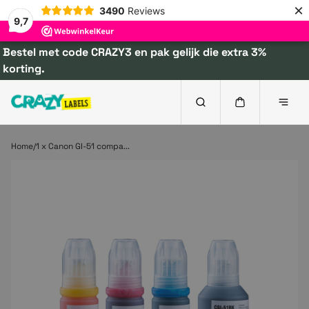
×
3490
Reviews
9,7
Bestel met code CRAZY3 en pak gelijk die extra 3%
korting.
Home
1 x Canon GI-51 compa...