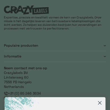
Expertise, precisie en kwaliteit vormen de kern van Crazylabels. Onze
missie is het dagelijks leveren van betrouwbare labeloplossingen die
écht werken. Zo helpen we duizenden bedrijven hun verzendingen en
processen met vertrouwen te perfectioneren.
Populaire producten
Informatie
Neem contact met ons op
Crazylabels BV
Lintelerweg 60
7556 PD Hengelo
Netherlands
+31 (0) 85 246 3634
info@crazylabels.nl
NL860793278B01
Volg ons