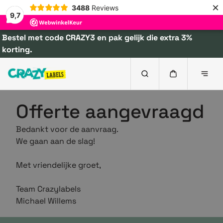
×
3488
Reviews
9,7
Bestel met code CRAZY3 en pak gelijk die extra 3%
korting.
Offerte aangevraagd
Bedankt voor de aanvraag.
We gaan aan de slag!
Met vriendelijke groet,
Team Crazylabels
Michael Willems