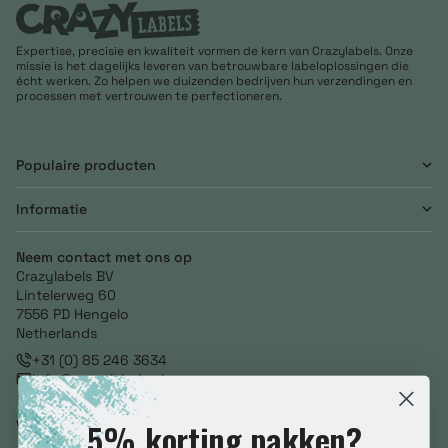
Expertise, precisie en kwaliteit vormen de kern van Crazylabels. Onze
missie is het dagelijks leveren van betrouwbare labeloplossingen die
écht werken. Zo helpen we duizenden bedrijven hun verzendingen en
processen met vertrouwen te perfectioneren.
Populaire producten
Informatie
Neem contact met ons op
Crazylabels BV
Lintelerweg 60
7556 PD Hengelo
Netherlands
+31 (0) 85 246 3634
info@crazylabels.nl
NL860793278B01
5% korting pakken?
Volg ons