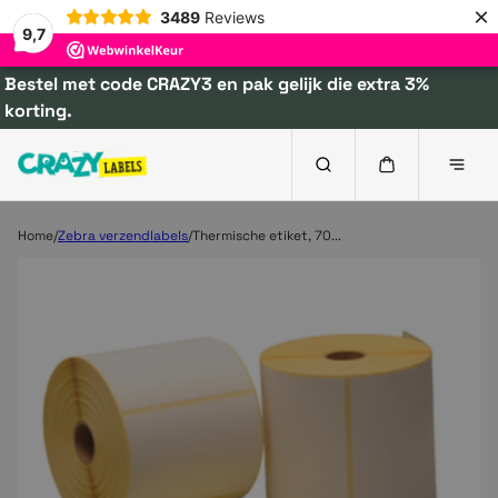
×
3489
Reviews
9,7
Bestel met code CRAZY3 en pak gelijk die extra 3%
korting.
Home
Zebra verzendlabels
Thermische etiket, 70...