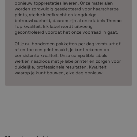
opnieuw topprestaties leveren. Onze materialen
Gratis verzending vanaf €99,-
worden zorgvuldig geselecteerd voor haarscherpe
Geen verrassingen, prijzen inclusief btw
prints, sterke kleefkracht en langdurige
Gratis op rekening bestellen
betrouwbaarheid, daarom zijn al onze labels Thermo
Top kwaliteit. Elk label wordt uitvoerig
Niet goed = geld terug!
gecontroleerd voordat het onze voorraad in gaat.
Mocht je vragen hebben, dan zijn wij telefonisch, per
Of je nu honderden pakketten per dag verstuurt of
af en toe een print maakt, je kunt rekenen op
e-mail of via de chat bereikbaar. Waar wacht je op? Sla
consistente kwaliteit. Onze compatible labels
in die rollen!
werken naadloos met je labelprinter en zorgen voor
duidelijke, professionele resultaten. Kwaliteit
waarop je kunt bouwen, elke dag opnieuw.