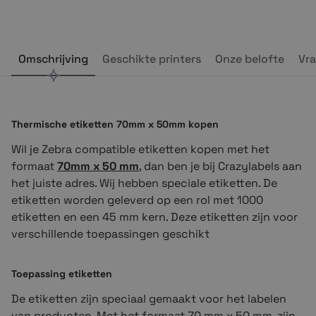
Omschrijving
Geschikte printers
Onze belofte
Vra
Thermische etiketten 70mm x 50mm kopen
Wil je Zebra compatible etiketten kopen met het
formaat
70mm x 50 mm
, dan ben je bij Crazylabels aan
het juiste adres. Wij hebben speciale etiketten. De
etiketten worden geleverd op een rol met 1000
etiketten en een 45 mm kern. Deze etiketten zijn voor
verschillende toepassingen geschikt
Toepassing etiketten
De etiketten zijn speciaal gemaakt voor het labelen
van producten. Met het formaat 70 mm x 50 mm, zijn