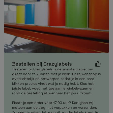
A300
DA402
G-Serie
RZ400
RZ600
S4M
ZD220
ZD421
ZD621
ZT200
ZT220
Bestellen bij Crazylabels
ZT230
Bestellen bij Crazylabels is de snelste manier om
ZT510
direct door te kunnen met je werk. Onze webshop is
overzichtelijk en ontworpen zodat je in een paar
ZT620
klikken precies vindt wat je nodig hebt. Kies het
GC420t
juiste label, voeg het toe aan je winkelwagen en
GK420t
rond de bestelling af wanneer het jou uitkomt.
GX420t
Plaats je een order voor 17.00 uur? Dan gaan wij
GX430t
meteen aan de slag met verpakken en verzenden.
GX420d
Zo weet je zeker dat je nooit zonder labels komt te