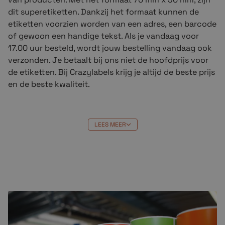
dit superetiketten. Dankzij het formaat kunnen de
etiketten voorzien worden van een adres, een barcode
of gewoon een handige tekst. Als je vandaag voor
17.00 uur besteld, wordt jouw bestelling vandaag ook
verzonden. Je betaalt bij ons niet de hoofdprijs voor
de etiketten. Bij Crazylabels krijg je altijd de beste prijs
en de beste kwaliteit.
Geschikte printers voor de etiketten
LEES MEER
De compatible
thermische etiketten 70 x 50 mm
zijn
geschikt voor de volgende originele Zebra-printers.
Zebra-printer:
(T)LP 2742
(T)LP 2844
(T)LP 3842