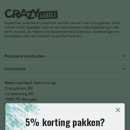
Expertise, precisie en kwaliteit vormen de kern van Crazylabels. Onze
missie is het dagelijks leveren van betrouwbare labeloplossingen die
écht werken. Zo helpen we duizenden bedrijven hun verzendingen en
processen met vertrouwen te perfectioneren.
Populaire producten
Informatie
Neem contact met ons op
Crazylabels BV
Lintelerweg 60
7556 PD Hengelo
Netherlands
+31 (0) 85 246 3634
5% korting pakken?
info@crazylabels.nl
NL860793278B01