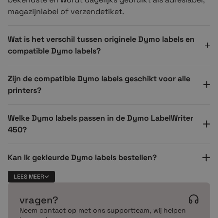
Waarom zou je te veel betalen voor originele labels?
magazijnlabel of verzendetiket.
Veel originele Dymo etiketten zijn onnodig duur.
Bijvoorbeeld: €20 voor twee rollen Dymo 99012. Dat
Wat is het verschil tussen originele Dymo labels en
kan beter.
compatible Dymo labels?
Bij Crazylabels bieden we compatible Dymo labels van
hoge kwaliteit. Deze werken perfect in jouw Dymo
Zijn de compatible Dymo labels geschikt voor alle
printer, maar zijn tot wel 80% goedkoper.
printers?
✔ Zelfde werking als origineel
✔ Hoge printkwaliteit
Welke Dymo labels passen in de Dymo LabelWriter
✔ Veel voordeliger
450?
Onze klanten merken geen verschil in gebruik, behalve
Kan ik gekleurde Dymo labels bestellen?
in prijs.
LEES MEER
Bestverkochte Dymo labels
Wat zijn Dymo compatible labels precies?
vragen?
Op zoek naar de juiste rol? Dit zijn de meest populaire
Neem contact op met ons supportteam, wij helpen
Hoeveel etiketten zitten er op een rol Dymo labels?
Dymo labels: