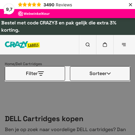
×
3490
Reviews
9,7
Bestel met code CRAZY3 en pak gelijk die extra 3%
korting.
Dell Cartridges
Home
Dell Cartridges
Filter
Sorteer
DELL Cartridges kopen
Ben je op zoek naar voordelige DELL cartridges? Dan