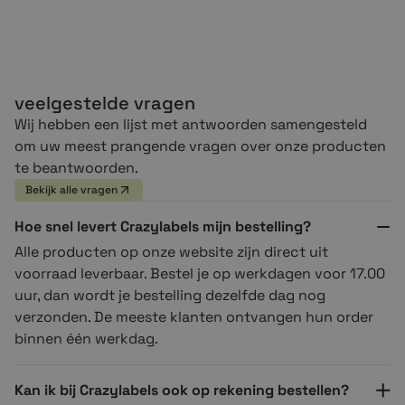
Compatible vs originele DELL
cartridges
veelgestelde vragen
Bij
Crazylabels
staan we niet alleen voor service, maar
ook voor kwaliteit en prijs. Daarom biedt Crazylabels
Wij hebben een lijst met antwoorden samengesteld
compatible DELL cartridges aan die tot 80%
om uw meest prangende vragen over onze producten
goedkoper zijn dan de originele. Waarom zou je teveel
te beantwoorden.
betalen? Onze klanten beoordelen ons en de kwaliteit
Bekijk alle vragen
van onze producten met een 9,7!
Hoe snel levert Crazylabels mijn bestelling?
De originele DELL Cartridges zijn een stuk duurder van
Alle producten op onze website zijn direct uit
de compatible. Met de compatible cartridges van DELL
voorraad leverbaar. Bestel je op werkdagen voor 17.00
ben je verzekert van de beste prijs. Wij bieden een niet
uur, dan wordt je bestelling dezelfde dag nog
goed = geld terug garantie aan.
verzonden. De meeste klanten ontvangen hun order
binnen één werkdag.
DELL cartridges of DELL Toners?
Kan ik bij Crazylabels ook op rekening bestellen?
Er is een verschil tussen cartridges en toners van