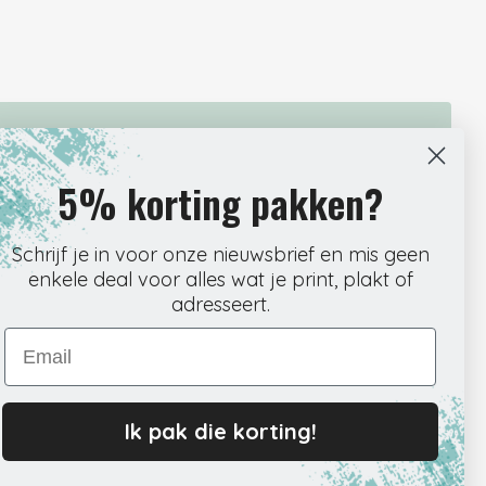
r om direct door te kunnen met je werk. Onze webshop is
5% korting pakken?
ar klikken precies vindt wat je nodig hebt. Kies het
 en rond de bestelling af wanneer het jou uitkomt.
Schrijf je in voor onze nieuwsbrief en mis geen
 wij meteen aan de slag met verpakken en verzenden. Zo
te zitten. Ontvang de tracking per mail en volg je pakket
enkele deal voor alles wat je print, plakt of
edoe, precies zoals het hoort.
adresseert.
Email
Ik pak die korting!