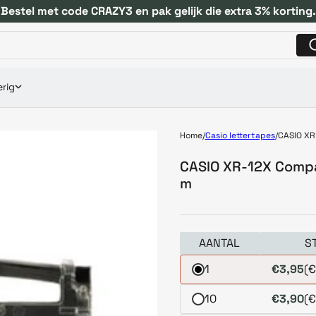
Bestel met code CRAZY3 en pak gelijk die extra 3% korting.
rig
Home
Casio lettertapes
CASIO XR
CASIO XR-12X Compa
m
AANTAL
S
1
€3,95
(€
10
€3,90
(€