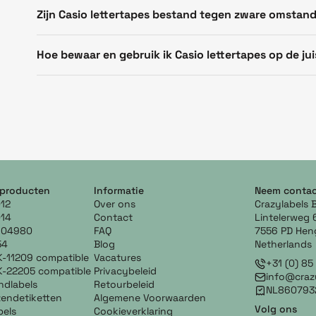
Zijn Casio lettertapes bestand tegen zware omstan
Hoe bewaar en gebruik ik Casio lettertapes op de ju
 producten
Informatie
Neem contac
12
Over ons
Crazylabels 
14
Contact
Lintelerweg 
904980
FAQ
7556 PD Hen
54
Blog
Netherlands
K-11209 compatible
Vacatures
+31 (0) 8
K-22205 compatible
Privacybeleid
info@crazy
ndlabels
Retourbeleid
NL860793
zendetiketten
Algemene Voorwaarden
Volg ons
bels
Cookieverklaring