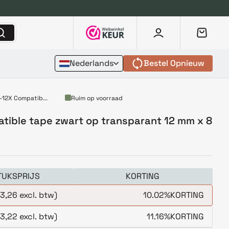
Nederlands
Bestel Opnieuw
-12X Compatib...
Ruim op voorraad
tible tape zwart op transparant 12 mm x 8
TUKSPRIJS
KORTING
3,26 excl. btw)
10.02%
KORTING
3,22 excl. btw)
11.16%
KORTING