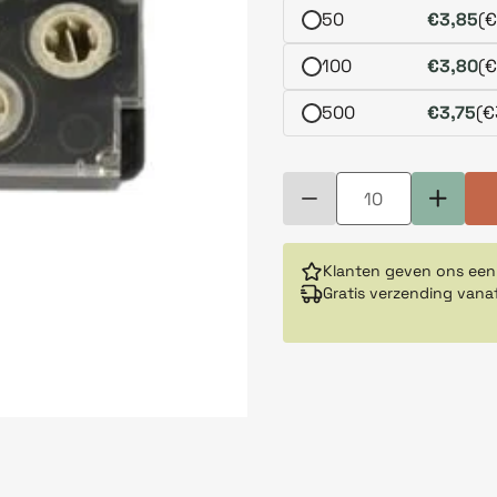
50
€3,85
(€
100
€3,80
(€
500
€3,75
(€
Klanten geven ons een
Gratis verzending vana