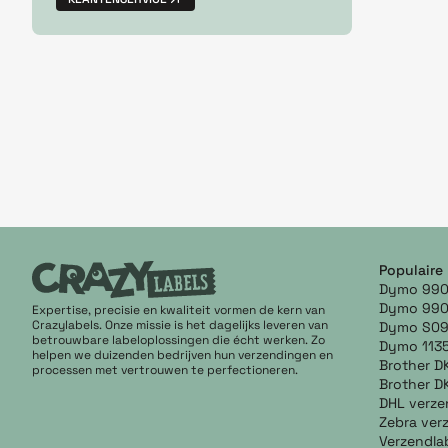
Populaire
Dymo 990
Dymo 990
Expertise, precisie en kwaliteit vormen de kern van
Crazylabels. Onze missie is het dagelijks leveren van
Dymo S0
betrouwbare labeloplossingen die écht werken. Zo
Dymo 113
helpen we duizenden bedrijven hun verzendingen en
Brother D
processen met vertrouwen te perfectioneren.
Brother D
DHL verze
Zebra ver
Verzendla