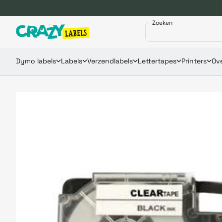
Zoeken
Dymo labels
Labels
Verzendlabels
Lettertapes
Printers
Ove