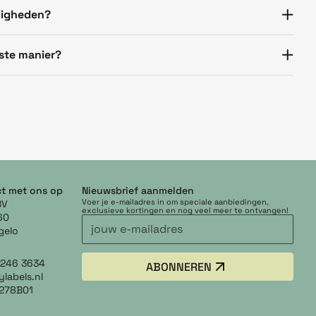
digheden?
iste manier?
t met ons op
Nieuwsbrief aanmelden
Voer je e-mailadres in om speciale aanbiedingen,
BV
exclusieve kortingen en nog veel meer te ontvangen!
60
gelo
5 246 3634
ABONNEREN
labels.nl
278B01