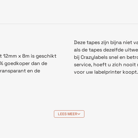
Deze tapes zijn bijna niet
als
d
e
tapes
dezelfde uitw
t 12mm x 8m is geschikt
bij Crazylabels snel en bet
 70% goedkoper dan de
service, hoeft u zich nooi
 transparant en de
voor uw labelprinter koopt.
LEES MEER