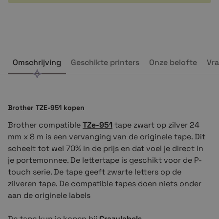
Omschrijving
Geschikte printers
Onze belofte
Vra
Brother TZE-951 kopen
Brother compatible
TZe-951
tape zwart op zilver 24
mm x 8 m is een vervanging van de originele tape. Dit
scheelt tot wel 70% in de prijs en dat voel je direct in
je portemonnee. De lettertape is geschikt voor de P-
touch serie. De tape geeft zwarte letters op de
zilveren tape. De compatible tapes doen niets onder
aan de originele labels
De tape kun je kopen bij
Crazylabels
.