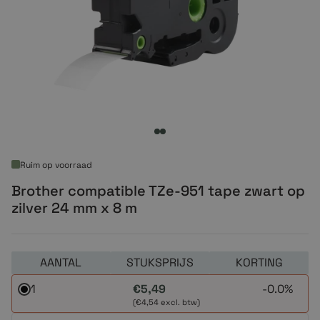
Ruim op voorraad
Brother compatible TZe-951 tape zwart op
zilver 24 mm x 8 m
AANTAL
STUKSPRIJS
KORTING
1
€5,49
-
0.0%
(€4,54 excl. btw)