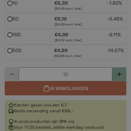
10
€5,39
-
1.82%
(€4,45 excl. btw)
50
€5,19
-
5.46%
(€4,29 excl. btw)
100
€4,99
-
9.11%
(€4,12 excl. btw)
500
€4,69
-
14.57%
(€3,88 excl. btw)
IN WINKELWAGEN
Klanten geven ons een 9.7
Gratis verzending vanaf €99,-
Al onze producten zijn BPA-vrij
Voor 17:00 besteld, zelfde werkdag verstuurd.