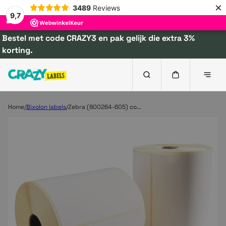
×
3489
Reviews
9,7
Bestel met code CRAZY3 en pak gelijk die extra 3%
korting.
Home
Bixolon labels
Zebra (800264-605) co...