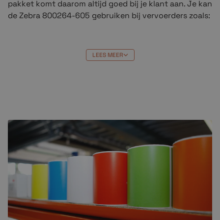
pakket komt daarom altijd goed bij je klant aan. Je kan
de Zebra 800264-605 gebruiken bij vervoerders zoals:
PostNL
GLS
LEES MEER
TNT
DPD
UPS
FedEx
De Zebra 800264-605 hebben we altijd op voorraad.
Bestel je ze vandaag voor 17.00 uur, dan worden ze
vandaag verzonden.
Geschikte printers voor de Zebra 800264-605
De compatible Zebra 800264-605 zijn geschikt voor
de volgende originele Zebra-printers.