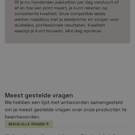
website hebben we op voorraad. Dit betekent als je
Of je nu honderden pakketten per dag verstuurt of
af en toe een print maakt, je kunt rekenen op
vandaag besteld voor 17.00 uur dat vandaag je order
consistente kwaliteit. Onze compatible labels
wordt verstuurd. Bij ons krijg je altijd:
werken naadloos met je labelprinter en zorgen voor
duidelijke, professionele resultaten. Kwaliteit
De beste service (klanten beoordelen ons met
waarop je kunt bouwen, elke dag opnieuw.
een 9,6)
Gratis verzending vanaf €99,-
Geen verrassingen, prijzen inclusief btw
Gratis op rekening bestellen
Niet goed = geld terug!
Mocht je vragen hebben, dan zijn wij telefonisch, per
e-mail of via de chat bereikbaar. Waar wacht je op? Sla
Meest gestelde vragen
in die rollen!
We hebben een lijst met antwoorden samengesteld
om je meest gestelde vragen over onze producten te
Productspecificaties
beantwoorden.
BEKIJK ALLE VRAGEN
Merk
Zebra compatible