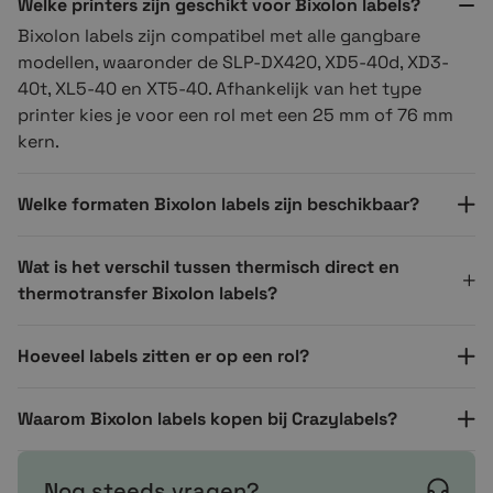
Welke printers zijn geschikt voor Bixolon labels?
Formaat
102 mm x 150 mm
Bixolon labels zijn compatibel met alle gangbare
modellen, waaronder de SLP-DX420, XD5-40d, XD3-
Materiaal
Direct thermisch (TOP)
40t, XL5-40 en XT5-40. Afhankelijk van het type
Lijmsoort
Permanent
printer kies je voor een rol met een 25 mm of 76 mm
kern.
Productcode
800264-605
Perforatie
Met perforatie
Welke formaten Bixolon labels zijn beschikbaar?
Kleur
Wit
Wat is het verschil tussen thermisch direct en
thermotransfer Bixolon labels?
Max. roldiameter
93 mm
Toepassing
Magazijnetiket, Verzendetiket
Hoeveel labels zitten er op een rol?
Aantal op een volle pallet
1000
Waarom Bixolon labels kopen bij Crazylabels?
Nog steeds vragen?