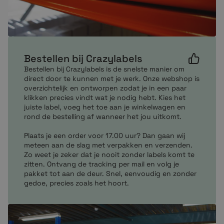
Zebra-printer:
(T)LP 2742
(T)LP 2844
(T)LP 3842
Bestellen bij Crazylabels
A300
Bestellen bij Crazylabels is de snelste manier om
DA402
direct door te kunnen met je werk. Onze webshop is
overzichtelijk en ontworpen zodat je in een paar
G-Serie
klikken precies vindt wat je nodig hebt. Kies het
RZ400
juiste label, voeg het toe aan je winkelwagen en
RZ600
rond de bestelling af wanneer het jou uitkomt.
S4M
Plaats je een order voor 17.00 uur? Dan gaan wij
ZD220
meteen aan de slag met verpakken en verzenden.
ZD421D
Zo weet je zeker dat je nooit zonder labels komt te
ZT200
zitten. Ontvang de tracking per mail en volg je
ZT220
pakket tot aan de deur. Snel, eenvoudig en zonder
gedoe, precies zoals het hoort.
ZT230
ZT510
ZT620
GC420t