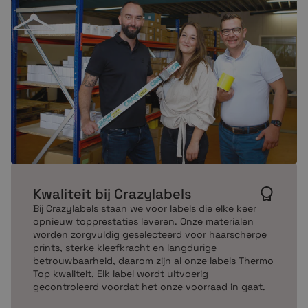
GK420t
GX420t
GX430t
GX420d
GK420d
GK420t
GX430t
Bij Crazylabels bieden we speciale
starterspakketten
aan. Een starterspakket is voorzien van een
Zebraprinter GK-420d en 10
Zebra verzendrollen
102
Kwaliteit bij Crazylabels
mm x 150 mm
Bij Crazylabels staan we voor labels die elke keer
opnieuw topprestaties leveren. Onze materialen
Bestellen bij Crazylabels
worden zorgvuldig geselecteerd voor haarscherpe
prints, sterke kleefkracht en langdurige
Bij
Crazylabels
kan je, je bestelling online plaatsen. Via
betrouwbaarheid, daarom zijn al onze labels Thermo
Top kwaliteit. Elk label wordt uitvoerig
onze veilige website heb je de Zebra 800264-605
gecontroleerd voordat het onze voorraad in gaat.
binnen twee minuten bestelt. Alle producten op onze