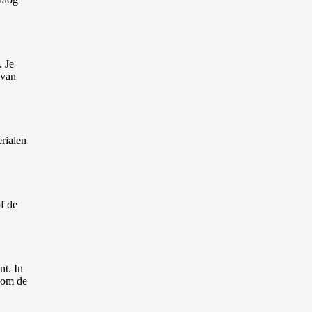
. Je
 van
rialen
of de
nt. In
n om de