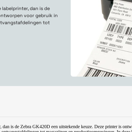
labelprinter, dan is de
ontworpen voor gebruik in
ntvangstafdelingen tot
ter, dan is de Zebra GK420D een uitstekende keuze. Deze printer is ont
n ontvangstafdelingen tot magazijnen en productieomgevingen. In deze