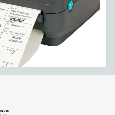
worpen
 blog