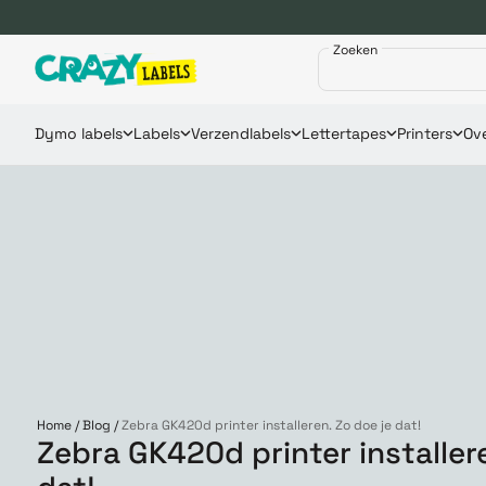
Zoeken
Dymo labels
Labels
Verzendlabels
Lettertapes
Printers
Ove
Home
/
Blog
/
Zebra GK420d printer installeren. Zo doe je dat!
Zebra GK420d printer installere