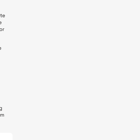
te
e
or
e
g
om