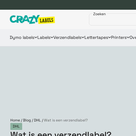
Zoeken
Dymo labels
Labels
Verzendlabels
Lettertapes
Printers
Ove
Home
/
Blog
/
DHL
/
Wat is een verzendlabel?
DHL
Wat is een verzendlabel?