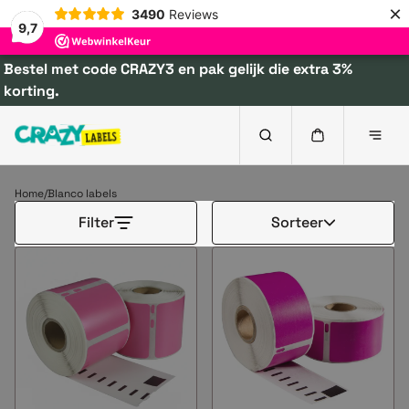
×
3490
Reviews
9,7
Bestel met code CRAZY3 en pak gelijk die extra 3%
korting.
Blanco labels
Home
Blanco labels
Filter
Sorteer