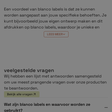
Een voordeel van blanco labels is dat ze kunnen
worden aangepast aan jouw specifieke behoeften. Je
kunt bijvoorbeeld jouw eigen ontwerp maken en dit
afdrukken op blanco labels, waardoor je unieke en
gepersonaliseerde labels krijgt voor jouw producten
LEES MEER
of inventaris. Dit is vooral handig voor bedrijven die
hun eigen branding willen creëren of voor mensen die
hun persoonlijke spullen willen organiseren.
Blanco labels kunnen eenvoudig online worden
besteld bij
Crazylabels
. Het is belangrijk om de juiste
veelgestelde vragen
grootte en materiaal te kiezen die geschikt zijn voor
Wij hebben een lijst met antwoorden samengesteld
jouw specifieke toepassing. Houd ook rekening met
om uw meest prangende vragen over onze producten
de compatibiliteit van de labels met jouw printer en de
te beantwoorden.
prijs van de labels, want deze kunnen variëren
Bekijk alle vragen
afhankelijk van de grootte en het materiaal.
Wat zijn blanco labels en waarvoor worden ze
gebruikt?
Kortom, blanco labels zijn een veelzijdige en handige