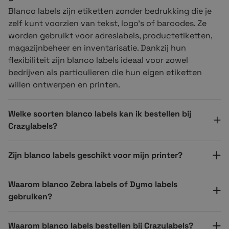
oplossing voor verschillende toepassingen. Ze zijn
Blanco labels zijn etiketten zonder bedrukking die je
verkrijgbaar in verschillende maten, vormen en
zelf kunt voorzien van tekst, logo’s of barcodes. Ze
materialen en kunnen worden aangepast aan jouw
worden gebruikt voor adreslabels, productetiketten,
specifieke behoeften. Blanco labels kunnen
magazijnbeheer en inventarisatie. Dankzij hun
eenvoudig online worden besteld en worden geleverd
flexibiliteit zijn blanco labels ideaal voor zowel
in rollen of vellen, afhankelijk van jouw voorkeur.
bedrijven als particulieren die hun eigen etiketten
willen ontwerpen en printen.
Blanco Zebra labels bestellen
Welke soorten blanco labels kan ik bestellen bij
Crazylabels?
Blanco Zebra labels zijn blanco labels die zijn
ontworpen om te werken met Zebra labelprinters.
Zijn blanco labels geschikt voor mijn printer?
Deze labels zijn van hoge kwaliteit en zijn geschikt
voor verschillende toepassingen, zoals barcode-
etikettering, adreslabels, productetikettering en
Waarom blanco Zebra labels of Dymo labels
inventarislabels.
gebruiken?
De Zebra labels zijn verkrijgbaar in verschillende
Waarom blanco labels bestellen bij Crazylabels?