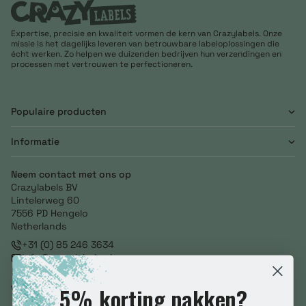
Expertise, precisie en kwaliteit vormen de kern van Crazylabels. Onze
missie is het dagelijks leveren van betrouwbare labeloplossingen die
écht werken. Zo helpen we duizenden bedrijven hun verzendingen en
processen met vertrouwen te perfectioneren.
Populaire producten
Informatie
Neem contact met ons op
Crazylabels BV
Lintelerweg 60
7556 PD Hengelo
Netherlands
+31 (0) 85 246 3634
info@crazylabels.nl
NL860793278B01
5% korting pakken?
Volg ons