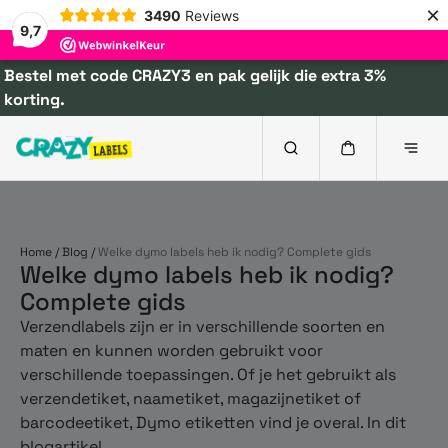
×
3490
Reviews
9,7
Bestel met code CRAZY3 en pak gelijk die extra 3%
korting.
Home
/
Blog
/
Welke dymo labels heb ik nodig? Complete gids
Welke dymo labels heb ik nodig?
Complete gids
Verzendlabels zijn er in verschillende soorten en
maten en kunnen worden gebruikt voor
verschillende toepassingen. Of je het gebruikt als
verzendetiket, naametiket, magazijnetiket of
barcodeetiket, Dymo etiketten vind je overal. In dit
blogartikel...